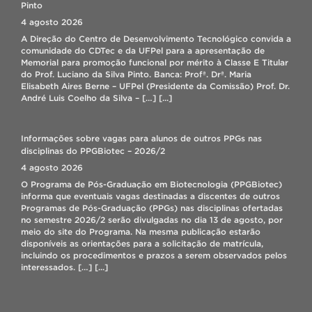
Biotecnologia”. A atividade foi proposta como uma avaliação
Pinto
alternativa, com o objetivo de promover o estudo em grupo do
4 agosto 2026
conteúdo da disciplina de forma […]
[...]
A Direção do Centro de Desenvolvimento Tecnológico convida a
comunidade do CDTec e da UFPel para a apresentação de
Memorial para promoção funcional por mérito à Classe E Titular
Seleção bolsista IT – Lab. Biopolímeros
do Prof. Luciano da Silva Pinto. Banca: Profª. Drª. Maria
17 julho 2026
Elisabeth Aires Berne – UFPel (Presidente da Comissão) Prof. Dr.
André Luis Coelho da Silva – […]
[...]
CORREÇÃO DE MATRÍCULA 2026/2
7 agosto 2026
Informações sobre vagas para alunos de outros PPGs nas
Prezados(as)! Lembramos que o período para solicitação de
disciplinas do PPGBiotec – 2026/2
correção de matrícula on-line acontece de 08 a 09/08/2026,
4 agosto 2026
através do Cobalto no menu: “Aluno – Cadastros – Correção de
matricula”. Durante o período de correção, o aluno poderá fazer
O Programa de Pós-Graduação em Biotecnologia (PPGBiotec)
ajustes na matrícula (inclusão e/ou exclusão de disciplinas),
informa que eventuais vagas destinadas a discentes de outros
porém a efetivação da matrícula dependerá da existência de […]
Programas de Pós-Graduação (PPGs) nas disciplinas ofertadas
[...]
no semestre 2026/2 serão divulgadas no dia 13 de agosto, por
meio do site do Programa. Na mesma publicação estarão
disponíveis as orientações para a solicitação de matrícula,
incluindo os procedimentos e prazos a serem observados pelos
interessados. […]
[...]
Professor do PPGBIOTEC faz missão pela ONU no Panamá