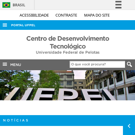
BRASIL
Simplifique!
ACESSIBILIDADE
CONTRASTE
MAPA DO SITE
Comunica BR
PORTAL UFPEL
Participe
ACESSO À INFORMAÇÃO
Centro de Desenvolvimento
Acesso à informação
Tecnológico
AUDITORIA
Legislação
Universidade Federal de Pelotas
COBALTO
Canais
MENU
CONCURSOS
EDITAIS
INTERNACIONAL
OUVIDORIA
PORTARIAS
TELEFONES
NOTÍCIAS