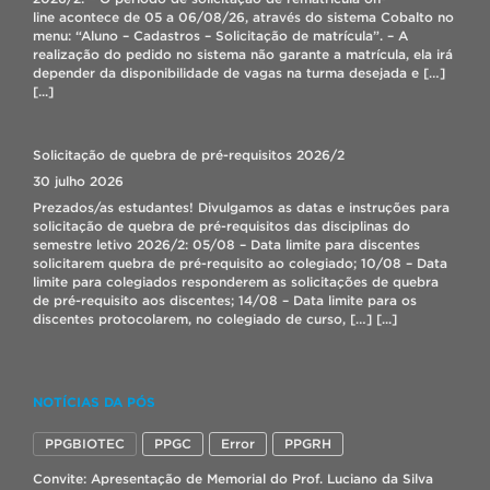
line acontece de 05 a 06/08/26, através do sistema Cobalto no
menu: “Aluno – Cadastros – Solicitação de matrícula”. – A
realização do pedido no sistema não garante a matrícula, ela irá
depender da disponibilidade de vagas na turma desejada e […]
[...]
Solicitação de quebra de pré-requisitos 2026/2
30 julho 2026
Prezados/as estudantes! Divulgamos as datas e instruções para
solicitação de quebra de pré-requisitos das disciplinas do
semestre letivo 2026/2: 05/08 – Data limite para discentes
solicitarem quebra de pré-requisito ao colegiado; 10/08 – Data
limite para colegiados responderem as solicitações de quebra
de pré-requisito aos discentes; 14/08 – Data limite para os
discentes protocolarem, no colegiado de curso, […]
[...]
Modelos de Estudo 3D de Biologia Celular
NOTÍCIAS DA PÓS
23 julho 2026
Os alunos do primeiro semestre do Curso de Graduação em
PPGBIOTEC
PPGC
Error
PPGRH
Biotecnologia do CDTec da UFPel, entregaram no dia 22 de
julho os “Modelos de Estudo 3D de Biologia Celular aplicada à
Convite: Apresentação de Memorial do Prof. Luciano da Silva