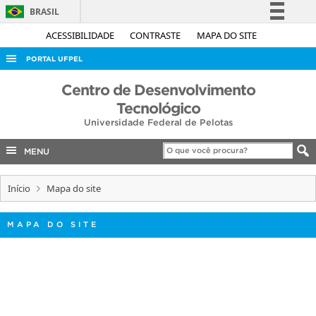
BRASIL
Simplifique!
ACESSIBILIDADE
CONTRASTE
MAPA DO SITE
Comunica BR
PORTAL UFPEL
Participe
ACESSO À INFORMAÇÃO
Centro de Desenvolvimento
Acesso à informação
Tecnológico
AUDITORIA
Legislação
Universidade Federal de Pelotas
COBALTO
Canais
MENU
CONCURSOS
EDITAIS
Início
Mapa do site
INTERNACIONAL
MAPA DO SITE
OUVIDORIA
PORTARIAS
TELEFONES