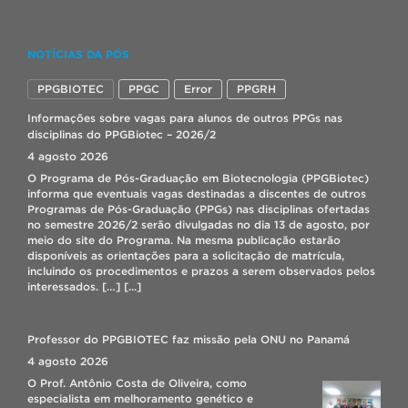
Seleção bolsista IT – Lab. Biopolímeros
NOTÍCIAS DA PÓS
17 julho 2026
PPGBIOTEC
PPGC
Error
PPGRH
Seleção de IC com bolsa – INNOVASCHEM
Informações sobre vagas para alunos de outros PPGs nas
7 julho 2026
disciplinas do PPGBiotec – 2026/2
Link para inscrição: AQUI
[...]
4 agosto 2026
O Programa de Pós-Graduação em Biotecnologia (PPGBiotec)
informa que eventuais vagas destinadas a discentes de outros
ORIENTAÇÕES PARA REMATRÍCULA 2026/2
Programas de Pós-Graduação (PPGs) nas disciplinas ofertadas
4 agosto 2026
no semestre 2026/2 serão divulgadas no dia 13 de agosto, por
Orientações para a solicitação de rematrícula do semestre letivo
meio do site do Programa. Na mesma publicação estarão
2026/2: – O período de solicitação de rematrícula on-
disponíveis as orientações para a solicitação de matrícula,
line acontece de 05 a 06/08/26, através do sistema Cobalto no
incluindo os procedimentos e prazos a serem observados pelos
menu: “Aluno – Cadastros – Solicitação de matrícula”. – A
interessados. […]
[...]
realização do pedido no sistema não garante a matrícula, ela irá
depender da disponibilidade de vagas na turma desejada e […]
[...]
Professor do PPGBIOTEC faz missão pela ONU no Panamá
4 agosto 2026
O Prof. Antônio Costa de Oliveira, como
especialista em melhoramento genético e