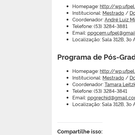
Homepage:
http://wp.ufpe
Institucional:
Mestrado
/
D
Coordenador:
André Luiz Mi
Telefone: (53) 3284-3881
Email:
ppgcem.ufpel@gmai
Localização: Sala 312B, 3o
Programa de Pós-Grad
Homepage:
http://wp.ufpe
Institucional:
Mestrado
/
D
Coordenador:
Tamara Leitz
Telefone: (53) 3284-3841
Email:
ppgrechid@gmail.c
Localização: Sala 312B, 3o
Compartilhe isso: