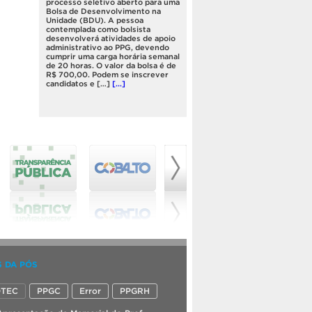
processo seletivo aberto para uma
Bolsa de Desenvolvimento na
Unidade (BDU). A pessoa
contemplada como bolsista
desenvolverá atividades de apoio
administrativo ao PPG, devendo
cumprir uma carga horária semanal
de 20 horas. O valor da bolsa é de
R$ 700,00. Podem se inscrever
candidatos e […]
[...]
Câmpus Capão: fornecimento de
água poderá ser interrompido na
sexta-feira (31)
Em razão da necessidade de
limpeza dos reservatórios, o
fornecimento de água no câmpus
Capão do Leão poderá ser
interrompido. Conforme a
Superintendência de
Infraestrutura (Suinfra) da
Universidade Federal de Pelotas
(UFPel), eventual prejuízo no
serviço ocorrerá na sexta-feira
(31).
[...]
S DA PÓS
Restaurantes Universitários terão
funcionamento diferenciado
OTEC
PPGC
Error
PPGRH
durante férias acadêmicas