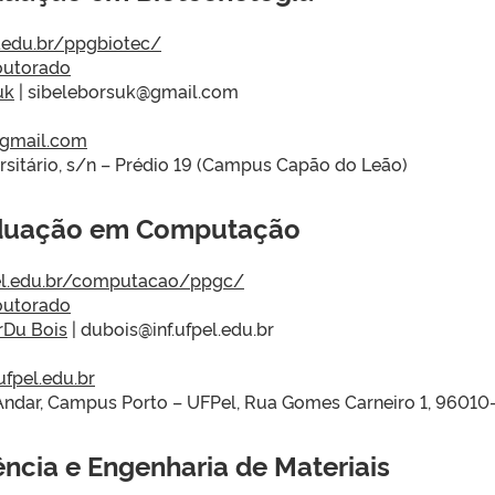
l.edu.br/ppgbiotec/
outorado
uk
| sibeleborsuk@gmail.com
@gmail.com
sitário, s/n – Prédio 19 (Campus Capão do Leão)
aduação em Computação
pel.edu.br/computacao/ppgc/
outorado
rDu Bois
| dubois@inf.ufpel.edu.br
ufpel.edu.br
 Andar, Campus Porto – UFPel, Rua Gomes Carneiro 1, 96010
cia e Engenharia de Materiais