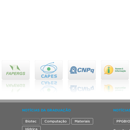
NOTÍCIAS DA GRADUAÇÃO
NOTÍCIA
Biotec
Computação
Materiais
PPGBI
Hídrica