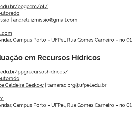
l.edu.br/ppgcem/pt/
outorado
ssio
| andreluizmissio@gmail.com
l.com
 Andar, Campus Porto – UFPel, Rua Gomes Carneiro – no 01
uação em Recursos Hídricos
l.edu.br/ppgrecursoshidricos/
outorado
ke Caldeira Beskow
| tamarac.prg@ufpel.edu.br
om
 Andar, Campus Porto – UFPel, Rua Gomes Carneiro – no 01