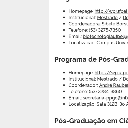
Homepage:
http://wp.ufpe
Institucional:
Mestrado
/
D
Coordenadora:
Sibele Bors
Telefone: (53) 3275-7350
Email:
biotecnologiaufpel
Localização: Campus Univer
Programa de Pós-Gr
Homepage:
https://wp.uf
Institucional:
Mestrado
/
D
Coordenador:
André Raube
Telefone: (53) 3284-3860
Email:
secretaria-ppgc@inf.
Localização: Sala 312B, 3o
Pós-Graduação em Ciên