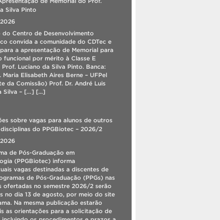
Apresentação de Memorial do Prof.
As unidades dos Restaurantes
a Silva Pinto
Universitários da Universidade
Federal de Pelotas manterão um
 2026
regime diferenciado de
funcionamento durante as férias
o do Centro de Desenvolvimento
acadêmicas da instituição, que
ico convida a comunidade do CDTec e
ocorrerão entre os dias 1º e 11 de
agosto. Além disso, a unidade do
para a apresentação de Memorial para
Câmpus Capão do Leão
funcional por mérito à Classe E
aproveitará o período de menor
o Prof. Luciano da Silva Pinto. Banca:
demanda para a realização de
serviços de manutenção. Mais […]
ª. Maria Elisabeth Aires Berne – UFPel
[...]
te da Comissão) Prof. Dr. André Luis
 Silva – […]
[...]
Projeto GAMA – Grupo de Apoio
em Matemática abre inscrições
para turma presencial de Apoio ao
es sobre vagas para alunos de outros
Cálculo
disciplinas do PPGBiotec – 2026/2
O Projeto GAMA – Grupo de
 2026
Apoio em Matemática da
Universidade Federal de Pelotas
ma de Pós-Graduação em
(UFPel), abriu inscrições para a
ogia (PPGBiotec) informa
Turma Presencial de Apoio ao
uais vagas destinadas a discentes de
Cálculo. O curso será realizado no
turno da manhã, em cinco dias,
rogramas de Pós-Graduação (PPGs) nas
totalizando dez aulas, no Campus II
as ofertadas no semestre 2026/2 serão
da UFPel (Rua Almirante Barroso,
s no dia 13 de agosto, por meio do site
1.202). Trata-se de uma
oportunidade para revisar
ama. Na mesma publicação estarão
conteúdos, […]
[...]
is as orientações para a solicitação de
, incluindo os procedimentos e prazos a