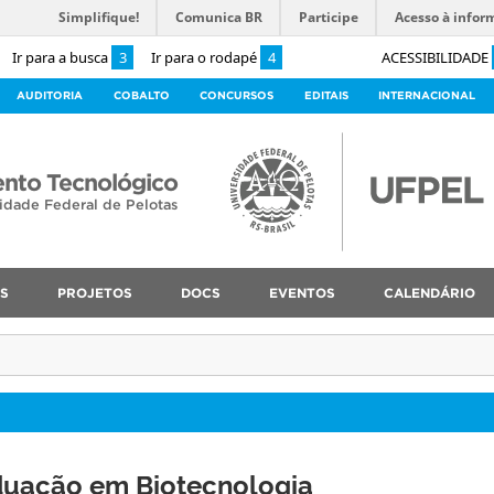
Simplifique!
Comunica BR
Participe
Acesso à infor
Ir para a busca
3
Ir para o rodapé
4
ACESSIBILIDADE
AUDITORIA
COBALTO
CONCURSOS
EDITAIS
INTERNACIONAL
nto Tecnológico
idade Federal de Pelotas
S
PROJETOS
DOCS
EVENTOS
CALENDÁRIO
duação em Biotecnologia