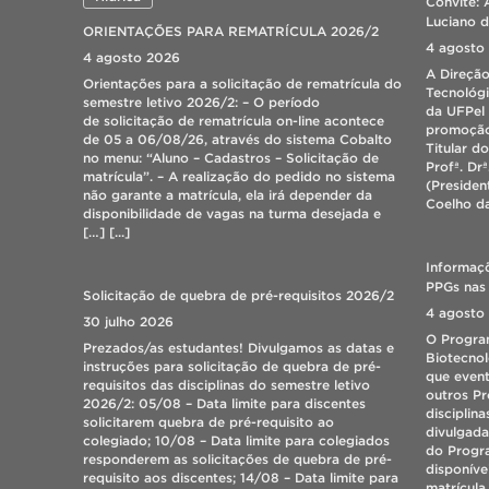
Convite: 
Luciano d
ORIENTAÇÕES PARA REMATRÍCULA 2026/2
4 agosto
4 agosto 2026
A Direçã
Orientações para a solicitação de rematrícula do
Tecnológ
semestre letivo 2026/2: – O período
da UFPel 
de solicitação de rematrícula on-line acontece
promoção 
de 05 a 06/08/26, através do sistema Cobalto
Titular d
no menu: “Aluno – Cadastros – Solicitação de
Profª. Dr
matrícula”. – A realização do pedido no sistema
(Presiden
não garante a matrícula, ela irá depender da
Coelho da
disponibilidade de vagas na turma desejada e
[…]
[...]
Informaçõ
PPGs nas 
Solicitação de quebra de pré-requisitos 2026/2
4 agosto
30 julho 2026
O Progra
Prezados/as estudantes! Divulgamos as datas e
Biotecnol
instruções para solicitação de quebra de pré-
que event
requisitos das disciplinas do semestre letivo
outros P
2026/2: 05/08 – Data limite para discentes
disciplin
solicitarem quebra de pré-requisito ao
divulgada
colegiado; 10/08 – Data limite para colegiados
do Progr
responderem as solicitações de quebra de pré-
disponíve
requisito aos discentes; 14/08 – Data limite para
matrícula