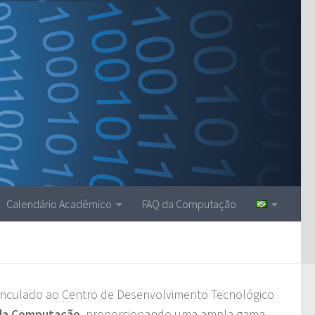
Calendário Acadêmico
FAQ da Computação
nculado ao Centro de Desenvolvimento Tecnológico
 da Computação
, proporcionando uma ampla gama