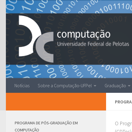
Skip to content
Notícias
Sobre a Computação-UFPel
Graduação
PROGRA
O Progr
PROGRAMA DE PÓS-GRADUAÇÃO EM
COMPUTAÇÃO
(CDTec)