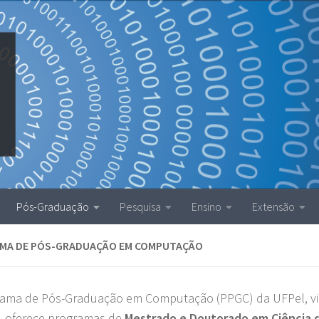
Pós-Graduação
Pesquisa
Ensino
Extensão
MA DE PÓS-GRADUAÇÃO EM COMPUTAÇÃO
ama de Pós-Graduação em Computação (PPGC) da UFPel, vi
, oferece programas de
Mestrado
e Doutorado
em Ciência