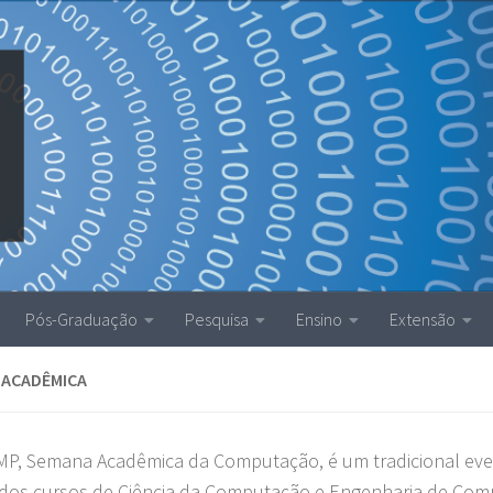
Pós-Graduação
Pesquisa
Ensino
Extensão
 ACADÊMICA
P, Semana Acadêmica da Computação, é um tradicional even
dos cursos de Ciência da Computação e Engenharia de Comp