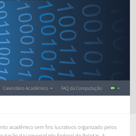
Calendário Acadêmico
FAQ da Computação
to acadêmico sem fins lucrativos organizado pelos
utação da Universidade Federal de Pelotas. A