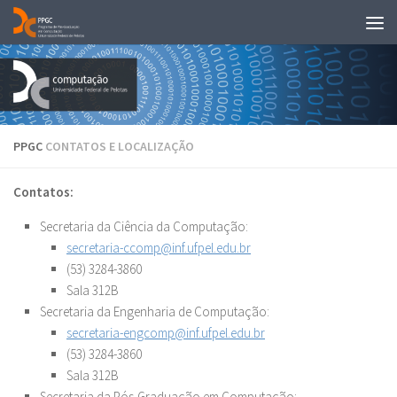
Skip to content
PPGC
CONTATOS E LOCALIZAÇÃO
Contatos:
Secretaria da Ciência da Computação:
secretaria-ccomp@inf.ufpel.edu.br
(53) 3284-3860
Sala 312B
Secretaria da Engenharia de Computação:
secretaria-engcomp@inf.ufpel.edu.br
(53) 3284-3860
Sala 312B
Secretaria da Pós-Graduação em Computação: