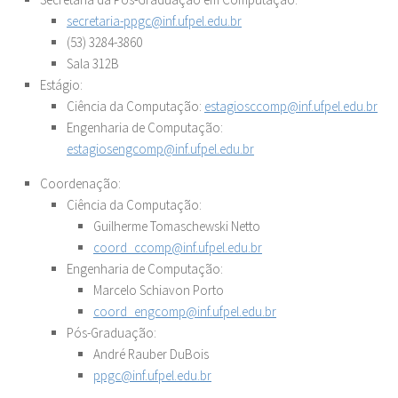
secretaria-ppgc@inf.ufpel.edu.br
(53) 3284-3860
Sala 312B
Estágio:
Ciência da Computação:
estagiosccomp@inf.ufpel.edu.br
Engenharia de Computação:
estagiosengcomp@inf.ufpel.edu.br
Coordenação:
Ciência da Computação:
Guilherme Tomaschewski Netto
coord_ccomp@inf.ufpel.edu.br
Engenharia de Computação:
Marcelo Schiavon Porto
coord_engcomp@inf.ufpel.edu.br
Pós-Graduação:
André Rauber DuBois
ppgc@inf.ufpel.edu.br