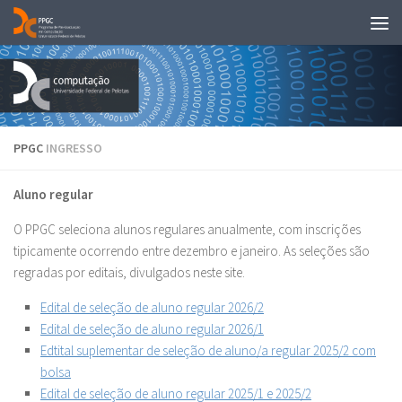
Skip to content
PPGC
INGRESSO
Aluno regular
O PPGC seleciona alunos regulares anualmente, com inscrições
tipicamente ocorrendo entre dezembro e janeiro. As seleções são
regradas por editais, divulgados neste site.
Edital de seleção de aluno regular 2026/2
Edital de seleção de aluno regular 2026/1
Edtital suplementar de seleção de aluno/a regular 2025/2 com
bolsa
Edital de seleção de aluno regular 2025/1 e 2025/2