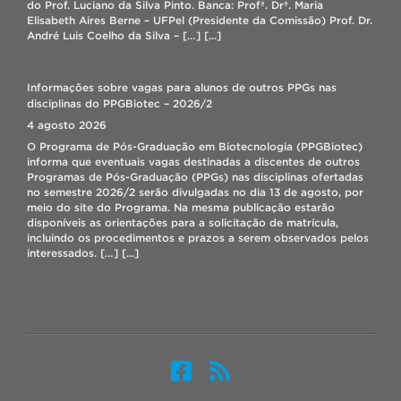
do Prof. Luciano da Silva Pinto. Banca: Profª. Drª. Maria
Orientações para a solicitação de rematrícula do semestre letivo
Elisabeth Aires Berne – UFPel (Presidente da Comissão) Prof. Dr.
2026/2: – O período de solicitação de rematrícula on-
André Luis Coelho da Silva – […]
[...]
line acontece de 05 a 06/08/26, através do sistema Cobalto no
menu: “Aluno – Cadastros – Solicitação de matrícula”. – A
realização do pedido no sistema não garante a matrícula, ela irá
Informações sobre vagas para alunos de outros PPGs nas
depender da disponibilidade de vagas na turma desejada e […]
disciplinas do PPGBiotec – 2026/2
[...]
4 agosto 2026
O Programa de Pós-Graduação em Biotecnologia (PPGBiotec)
informa que eventuais vagas destinadas a discentes de outros
Programas de Pós-Graduação (PPGs) nas disciplinas ofertadas
no semestre 2026/2 serão divulgadas no dia 13 de agosto, por
meio do site do Programa. Na mesma publicação estarão
disponíveis as orientações para a solicitação de matrícula,
incluindo os procedimentos e prazos a serem observados pelos
interessados. […]
[...]
Professor do PPGBIOTEC faz missão pela ONU no Panamá
4 agosto 2026
O Prof. Antônio Costa de Oliveira, como
especialista em melhoramento genético e
biotecnologia de arroz, está participando de uma
missão internacional promovida pela Organização