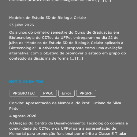
Modelos de Estudo 3D de Biologia Celular
23 julho 2026
Os alunos do primeiro semestre do Curso de Graduação em
Biotecnologia do CDTec da UFPel, entregaram no dia 22 de
julho os “Modelos de Estudo 3D de Biologia Celular aplicada à
Biotecnologia”. A atividade foi proposta como uma avaliação
alternativa, com o objetivo de promover o estudo em grupo do
conteúdo da disciplina de forma […]
[...]
Seleção bolsista IT – Lab. Biopolímeros
NOTÍCIAS DA PÓS
17 julho 2026
PPGBIOTEC
PPGC
Error
PPGRH
Seleção de IC com bolsa – INNOVASCHEM
Convite: Apresentação de Memorial do Prof. Luciano da Silva
7 julho 2026
Pinto
Link para inscrição: AQUI
[...]
4 agosto 2026
A Direção do Centro de Desenvolvimento Tecnológico convida a
comunidade do CDTec e da UFPel para a apresentação de
ORIENTAÇÕES PARA REMATRÍCULA 2026/2
Memorial para promoção funcional por mérito à Classe E Titular
4 agosto 2026