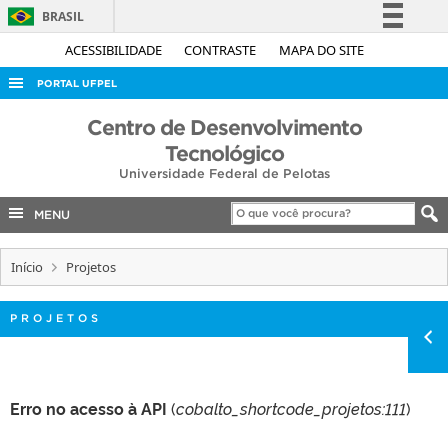
BRASIL
Simplifique!
ACESSIBILIDADE
CONTRASTE
MAPA DO SITE
Comunica BR
PORTAL UFPEL
Participe
ACESSO À INFORMAÇÃO
Centro de Desenvolvimento
Acesso à informação
Tecnológico
AUDITORIA
Legislação
Universidade Federal de Pelotas
COBALTO
Canais
MENU
CONCURSOS
EDITAIS
Início
Projetos
INTERNACIONAL
PROJETOS
OUVIDORIA
PORTARIAS
TELEFONES
Erro no acesso à API
(
cobalto_shortcode_projetos:111
)