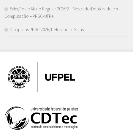
Seleção de Aluno Regular 2026/2 – Mestrado/Doutorado em
Computação – PPGC/UFPel
Disciplinas PPGC 2026/1: Horários e Salas