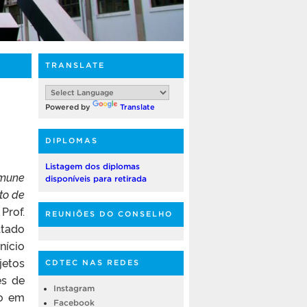
TRANSLATE
Powered by
Translate
DIPLOMAS
Listagem dos diplomas
imune
disponíveis para retirada
to de
Prof.
REUNIÕES DO CONSELHO
ltado
nício
jetos
CDTEC NAS REDES
es de
Instagram
no em
Facebook