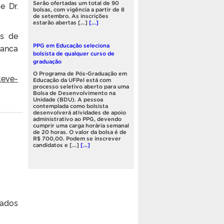
e Dr.
Serão ofertadas um total de 90
bolsas, com vigência a partir de 8
de setembro. As inscrições
estarão abertas […]
[...]
és de
banca
PPG em Educação seleciona
bolsista de qualquer curso de
graduação
O Programa de Pós-Graduação em
teve-
Educação da UFPel está com
processo seletivo aberto para uma
Bolsa de Desenvolvimento na
Unidade (BDU). A pessoa
contemplada como bolsista
desenvolverá atividades de apoio
administrativo ao PPG, devendo
cumprir uma carga horária semanal
de 20 horas. O valor da bolsa é de
R$ 700,00. Podem se inscrever
candidatos e […]
[...]
Câmpus Capão: fornecimento de
água poderá ser interrompido na
sexta-feira (31)
Em razão da necessidade de
mados
limpeza dos reservatórios, o
fornecimento de água no câmpus
Capão do Leão poderá ser
interrompido. Conforme a