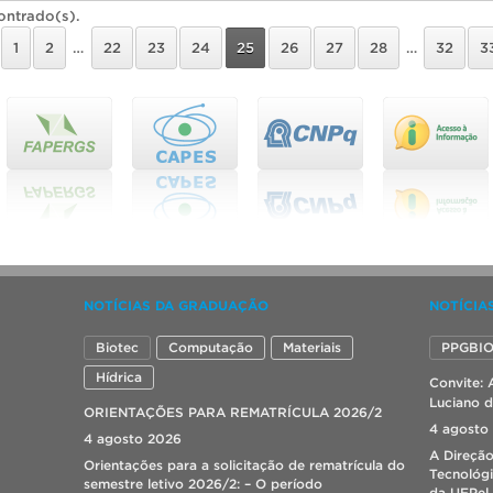
ontrado(s).
1
2
…
22
23
24
25
26
27
28
…
32
3
NOTÍCIAS DA GRADUAÇÃO
NOTÍCIA
Biotec
Computação
Materiais
PPGBI
Hídrica
Convite: 
Luciano d
ORIENTAÇÕES PARA REMATRÍCULA 2026/2
4 agosto
4 agosto 2026
A Direçã
Orientações para a solicitação de rematrícula do
Tecnológ
semestre letivo 2026/2: – O período
da UFPel 