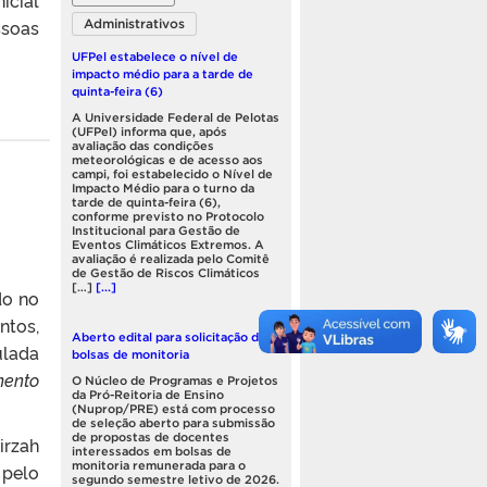
ssoas
Administrativos
UFPel estabelece o nível de
impacto médio para a tarde de
quinta-feira (6)
A Universidade Federal de Pelotas
(UFPel) informa que, após
avaliação das condições
meteorológicas e de acesso aos
campi, foi estabelecido o Nível de
Impacto Médio para o turno da
tarde de quinta-feira (6),
conforme previsto no Protocolo
Institucional para Gestão de
Eventos Climáticos Extremos. A
avaliação é realizada pelo Comitê
de Gestão de Riscos Climáticos
[…]
[...]
do no
ntos,
Aberto edital para solicitação de
ulada
bolsas de monitoria
mento
O Núcleo de Programas e Projetos
da Pró-Reitoria de Ensino
(Nuprop/PRE) está com processo
de seleção aberto para submissão
de propostas de docentes
irzah
interessados em bolsas de
monitoria remunerada para o
 pelo
segundo semestre letivo de 2026.