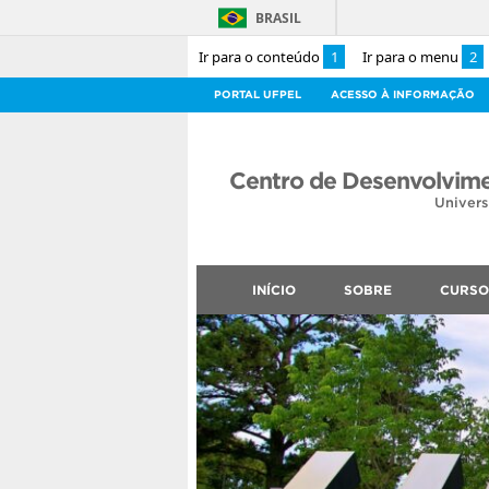
BRASIL
Ir para o conteúdo
1
Ir para o menu
2
PORTAL UFPEL
ACESSO À INFORMAÇÃO
Centro de Desenvolvime
Univers
INÍCIO
SOBRE
CURSO