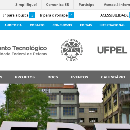
Simplifique!
Comunica BR
Participe
Acesso à infor
Ir para a busca
3
Ir para o rodapé
4
ACESSIBILIDADE
AUDITORIA
COBALTO
CONCURSOS
EDITAIS
INTERNACIONAL
nto Tecnológico
idade Federal de Pelotas
S
PROJETOS
DOCS
EVENTOS
CALENDÁRIO