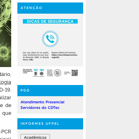
ATENÇÃO
ário,
logia
D-19.
PGD
lizar
Atendimento Presencial
de de
Servidores do CDTec
s que
INFORMES UFPEL
T-PCR
Acadêmicos
icial