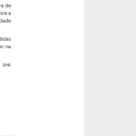
Superintendência de
va de
Infraestrutura (Suinfra) da
Universidade Federal de Pelotas
bre a
(UFPel), eventual prejuízo no
serviço ocorrerá na sexta-feira
idade
(31).
[...]
Restaurantes Universitários terão
didas
funcionamento diferenciado
ec na
durante férias acadêmicas
As unidades dos Restaurantes
Universitários da Universidade
Federal de Pelotas manterão um
ink
regime diferenciado de
funcionamento durante as férias
acadêmicas da instituição, que
ocorrerão entre os dias 1º e 11 de
agosto. Além disso, a unidade do
Câmpus Capão do Leão
aproveitará o período de menor
demanda para a realização de
serviços de manutenção. Mais […]
[...]
Projeto GAMA – Grupo de Apoio
em Matemática abre inscrições
para turma presencial de Apoio ao
Cálculo