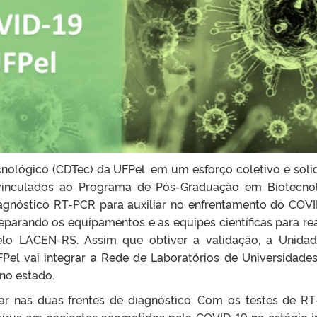
ológico (CDTec) da UFPel, em um esforço coletivo e solid
 vinculados ao
Programa de Pós-Graduação em Biotecno
gnóstico RT-PCR para auxiliar no enfrentamento do COVI
parando os equipamentos e as equipes científicas para rea
 pelo LACEN-RS. Assim que obtiver a validação, a Unida
el vai integrar a Rede de Laboratórios de Universidade
 no estado.
ar nas duas frentes de diagnóstico. Com os testes de R
vírus em pacientes acometidos pela COVID-19 no estágio in