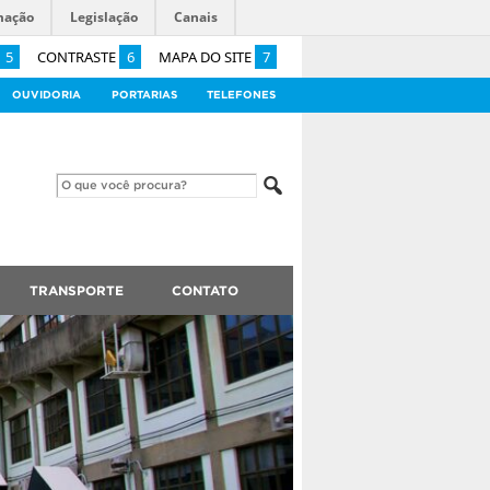
mação
Legislação
Canais
5
CONTRASTE
6
MAPA DO SITE
7
OUVIDORIA
PORTARIAS
TELEFONES
TRANSPORTE
CONTATO