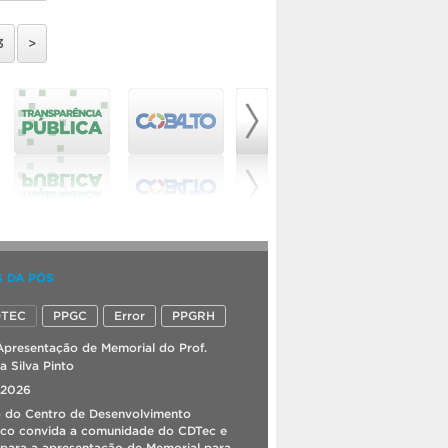
O Projeto GAMA – Grupo de
Apoio em Matemática da
Universidade Federal de Pelotas
(UFPel), abriu inscrições para a
3
>
Turma Presencial de Apoio ao
Cálculo. O curso será realizado no
turno da manhã, em cinco dias,
totalizando dez aulas, no Campus II
da UFPel (Rua Almirante Barroso,
1.202). Trata-se de uma
oportunidade para revisar
conteúdos, […]
[...]
Pós em Educação seleciona
estudantes em regime especial
O Programa de Pós-Graduação em
Educação da Universidade Federal
de Pelotas (PPGE/UFPel) abrirá,
em agosto, as inscrições para
S DA PÓS
processo seletivo para pessoas
interessadas em cursar disciplinas
optativas no segundo semestre
OTEC
PPGC
Error
PPGRH
de 2026, na modalidade
presencial. A modalidade de
Apresentação de Memorial do Prof.
estudante em regime especial
permite que graduados e
a Silva Pinto
graduadas frequentem disciplinas
do Programa sem vínculo regular
 2026
com […]
[...]
o do Centro de Desenvolvimento
ico convida a comunidade do CDTec e
Especialização em Ciência dos
para a apresentação de Memorial para