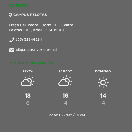
CONTATO:
CAMPUS PELOTAS
Praça Cel. Pedro Osório, 01 - Centro
Pelotas - RS, Brasil - 96015-010
(53) 32844324
clique para ver o e-mail
TEMPO EM PELOTAS, RS
SEXTA
SÁBADO
DOMINGO
18
16
14
6
4
4
Fonte: CPPMet / UFPel