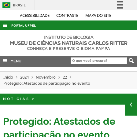
BRASIL
Simplifique!
ACESSIBILIDADE
CONTRASTE
MAPA DO SITE
Comunica BR
PORTAL UFPEL
Participe
ACESSO À INFORMAÇÃO
INSTITUTO DE BIOLOGIA
Acesso à informação
MUSEU DE CIÊNCIAS NATURAIS CARLOS RITTER
AUDITORIA
CONHEÇA E PRESERVE O BIOMA PAMPA
Legislação
COBALTO
Canais
MENU
CONCURSOS
Início
2024
Novembro
22
EDITAIS
Protegido: Atestados de participação no evento
INTERNACIONAL
OUVIDORIA
NOTÍCIAS
>
PORTARIAS
Protegido: Atestados de
TELEFONES
participação no evento