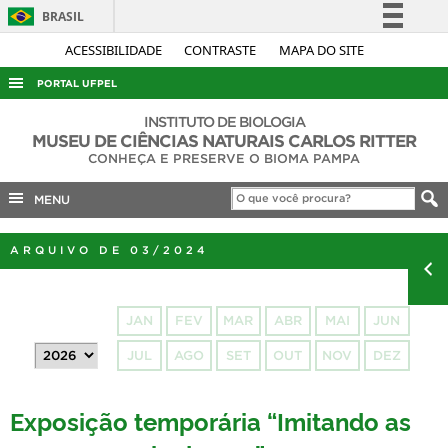
BRASIL
Simplifique!
ACESSIBILIDADE
CONTRASTE
MAPA DO SITE
Comunica BR
PORTAL UFPEL
Participe
ACESSO À INFORMAÇÃO
INSTITUTO DE BIOLOGIA
Acesso à informação
MUSEU DE CIÊNCIAS NATURAIS CARLOS RITTER
AUDITORIA
CONHEÇA E PRESERVE O BIOMA PAMPA
Legislação
COBALTO
Canais
MENU
CONCURSOS
ARQUIVO DE 03/2024
EDITAIS
INTERNACIONAL
JAN
FEV
MAR
ABR
MAI
JUN
OUVIDORIA
JUL
AGO
SET
OUT
NOV
DEZ
PORTARIAS
TELEFONES
Exposição temporária “Imitando as