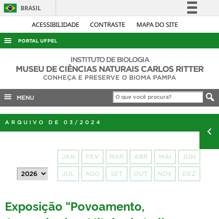
BRASIL
Simplifique!
ACESSIBILIDADE
CONTRASTE
MAPA DO SITE
Comunica BR
PORTAL UFPEL
Participe
ACESSO À INFORMAÇÃO
INSTITUTO DE BIOLOGIA
Acesso à informação
MUSEU DE CIÊNCIAS NATURAIS CARLOS RITTER
AUDITORIA
CONHEÇA E PRESERVE O BIOMA PAMPA
Legislação
COBALTO
Canais
MENU
CONCURSOS
ARQUIVO DE 03/2024
EDITAIS
INTERNACIONAL
JAN
FEV
MAR
ABR
MAI
JUN
OUVIDORIA
JUL
AGO
SET
OUT
NOV
DEZ
PORTARIAS
TELEFONES
Exposição “Povoamento,