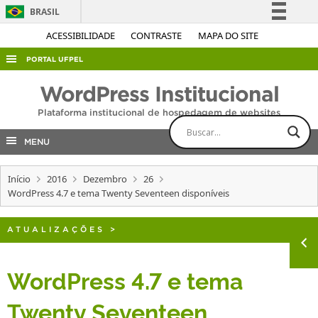
BRASIL
Simplifique!
ACESSIBILIDADE
CONTRASTE
MAPA DO SITE
Comunica BR
PORTAL UFPEL
Participe
ACESSO À INFORMAÇÃO
WordPress Institucional
Acesso à informação
AUDITORIA
Plataforma institucional de hospedagem de websites
Legislação
COBALTO
Canais
MENU
CONCURSOS
Início
2016
Dezembro
26
EDITAIS
WordPress 4.7 e tema Twenty Seventeen disponíveis
INTERNACIONAL
OUVIDORIA
ATUALIZAÇÕES
>
PORTARIAS
WordPress 4.7 e tema
TELEFONES
Twenty Seventeen