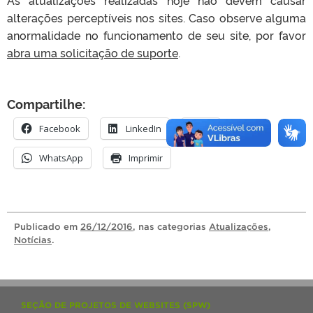
As atualizações realizadas hoje não devem causar
alterações perceptíveis nos sites. Caso observe alguma
anormalidade no funcionamento de seu site, por favor
abra uma solicitação de suporte
.
Compartilhe:
Facebook
LinkedIn
X
WhatsApp
Imprimir
Publicado
em
26/12/2016
, nas categorias
Atualizações
,
Notícias
.
SEÇÃO DE PROJETOS DE WEBSITES (SPW)