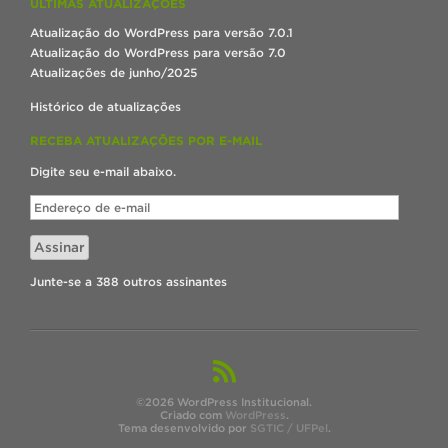
ÚLTIMAS ATUALIZAÇÕES
Atualização do WordPress para versão 7.0.1
Atualização do WordPress para versão 7.0
Atualizações de junho/2025
Histórico de atualizações
RECEBA ATUALIZAÇÕES POR E-MAIL
Digite seu e-mail abaixo.
Endereço
de
e-
Assinar
mail
Junte-se a 388 outros assinantes
©2026 WordPress Institucional.
Criado com
WordPress
.
Tema desenvolvido por
SGTIC / UFPel
.