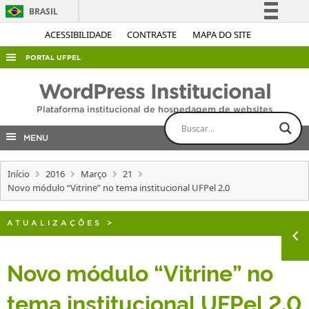
BRASIL
Simplifique!
ACESSIBILIDADE
CONTRASTE
MAPA DO SITE
Comunica BR
PORTAL UFPEL
Participe
ACESSO À INFORMAÇÃO
WordPress Institucional
Acesso à informação
AUDITORIA
Plataforma institucional de hospedagem de websites
Legislação
COBALTO
Canais
MENU
CONCURSOS
Início
2016
Março
21
EDITAIS
Novo módulo “Vitrine” no tema institucional UFPel 2.0
INTERNACIONAL
OUVIDORIA
ATUALIZAÇÕES
>
PORTARIAS
Novo módulo “Vitrine” no
TELEFONES
tema institucional UFPel 2.0