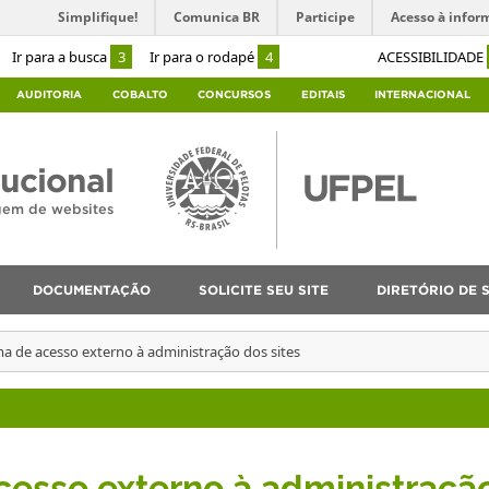
Simplifique!
Comunica BR
Participe
Acesso à infor
Ir para a busca
3
Ir para o rodapé
4
ACESSIBILIDADE
AUDITORIA
COBALTO
CONCURSOS
EDITAIS
INTERNACIONAL
tucional
agem de websites
DOCUMENTAÇÃO
SOLICITE SEU SITE
DIRETÓRIO DE S
a de acesso externo à administração dos sites
cesso externo à administraçã