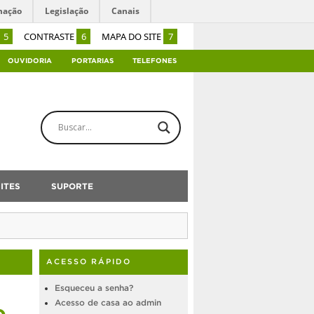
mação
Legislação
Canais
5
CONTRASTE
6
MAPA DO SITE
7
OUVIDORIA
PORTARIAS
TELEFONES
ITES
SUPORTE
ACESSO RÁPIDO
Esqueceu a senha?
o
Acesso de casa ao admin