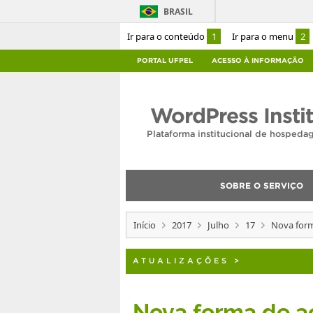
BRASIL
Ir para o conteúdo
1
Ir para o menu
2
PORTAL UFPEL
ACESSO À INFORMAÇÃO
WordPress Insti
Plataforma institucional de hosped
SOBRE O SERVIÇO
Início
2017
Julho
17
Nova form
ATUALIZAÇÕES
>
Nova forma de a