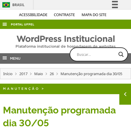
BRASIL
Simplifique!
ACESSIBILIDADE
CONTRASTE
MAPA DO SITE
Comunica BR
PORTAL UFPEL
Participe
ACESSO À INFORMAÇÃO
WordPress Institucional
Acesso à informação
AUDITORIA
Plataforma institucional de hospedagem de websites
Legislação
COBALTO
Canais
MENU
CONCURSOS
Início
2017
Maio
26
Manutenção programada dia 30/05
EDITAIS
INTERNACIONAL
MANUTENÇÃO
>
OUVIDORIA
PORTARIAS
Manutenção programada
TELEFONES
dia 30/05