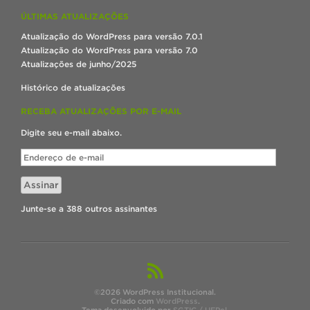
ÚLTIMAS ATUALIZAÇÕES
Atualização do WordPress para versão 7.0.1
Atualização do WordPress para versão 7.0
Atualizações de junho/2025
Histórico de atualizações
RECEBA ATUALIZAÇÕES POR E-MAIL
Digite seu e-mail abaixo.
Endereço
de
e-
Assinar
mail
Junte-se a 388 outros assinantes
©2026 WordPress Institucional.
Criado com
WordPress
.