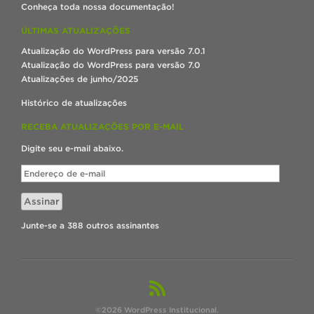
Conheça toda nossa documentação!
ÚLTIMAS ATUALIZAÇÕES
Atualização do WordPress para versão 7.0.1
Atualização do WordPress para versão 7.0
Atualizações de junho/2025
Histórico de atualizações
RECEBA ATUALIZAÇÕES POR E-MAIL
Digite seu e-mail abaixo.
Endereço
de
e-
Assinar
mail
Junte-se a 388 outros assinantes
©2026 WordPress Institucional.