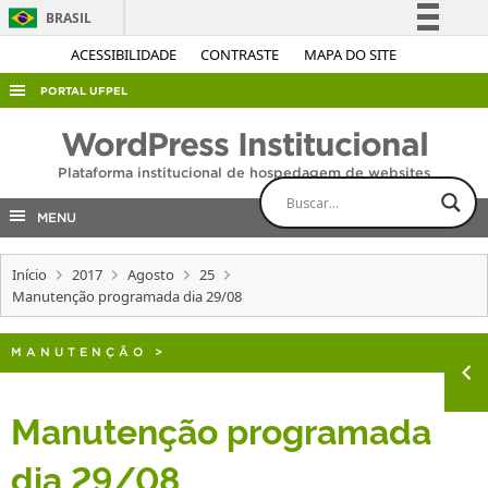
BRASIL
Simplifique!
ACESSIBILIDADE
CONTRASTE
MAPA DO SITE
Comunica BR
PORTAL UFPEL
Participe
ACESSO À INFORMAÇÃO
WordPress Institucional
Acesso à informação
AUDITORIA
Plataforma institucional de hospedagem de websites
Legislação
COBALTO
Canais
MENU
CONCURSOS
Início
2017
Agosto
25
EDITAIS
Manutenção programada dia 29/08
INTERNACIONAL
OUVIDORIA
MANUTENÇÃO
>
PORTARIAS
Manutenção programada
TELEFONES
dia 29/08