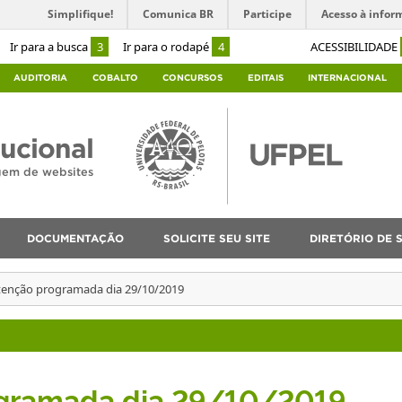
Simplifique!
Comunica BR
Participe
Acesso à infor
Ir para a busca
3
Ir para o rodapé
4
ACESSIBILIDADE
AUDITORIA
COBALTO
CONCURSOS
EDITAIS
INTERNACIONAL
tucional
agem de websites
DOCUMENTAÇÃO
SOLICITE SEU SITE
DIRETÓRIO DE S
enção programada dia 29/10/2019
gramada dia 29/10/2019