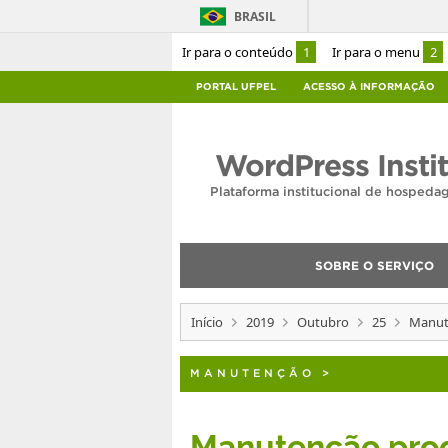
BRASIL
Ir para o conteúdo
1
Ir para o menu
2
PORTAL UFPEL
ACESSO À INFORMAÇÃO
WordPress Insti
Plataforma institucional de hosped
SOBRE O SERVIÇO
Início
2019
Outubro
25
Manut
MANUTENÇÃO
>
Manutenção pro