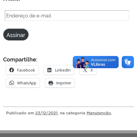
Endereço
de
e-
Assinar
mail
Compartilhe:
Facebook
LinkedIn
X
WhatsApp
Imprimir
Publicado
em
23/12/2021
, na categoria
Manutenção
.