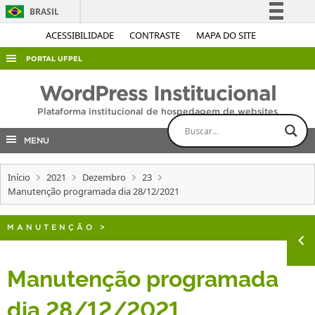
BRASIL
Simplifique!
ACESSIBILIDADE
CONTRASTE
MAPA DO SITE
Comunica BR
PORTAL UFPEL
Participe
ACESSO À INFORMAÇÃO
WordPress Institucional
Acesso à informação
AUDITORIA
Plataforma institucional de hospedagem de websites
Legislação
COBALTO
Canais
MENU
CONCURSOS
Início
2021
Dezembro
23
EDITAIS
Manutenção programada dia 28/12/2021
INTERNACIONAL
OUVIDORIA
MANUTENÇÃO
>
PORTARIAS
Manutenção programada
TELEFONES
dia 28/12/2021