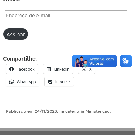
Endereço
de
e-
Assinar
mail
Compartilhe:
Facebook
LinkedIn
X
WhatsApp
Imprimir
Publicado
em
24/11/2023
, na categoria
Manutenção
.