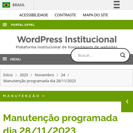
BRASIL
Simplifique!
ACESSIBILIDADE
CONTRASTE
MAPA DO SITE
Comunica BR
PORTAL UFPEL
Participe
ACESSO À INFORMAÇÃO
WordPress Institucional
Acesso à informação
AUDITORIA
Plataforma institucional de hospedagem de websites
Legislação
COBALTO
Canais
MENU
CONCURSOS
Início
2023
Novembro
24
EDITAIS
Manutenção programada dia 28/11/2023
INTERNACIONAL
OUVIDORIA
MANUTENÇÃO
>
PORTARIAS
Manutenção programada
TELEFONES
dia 28/11/2023