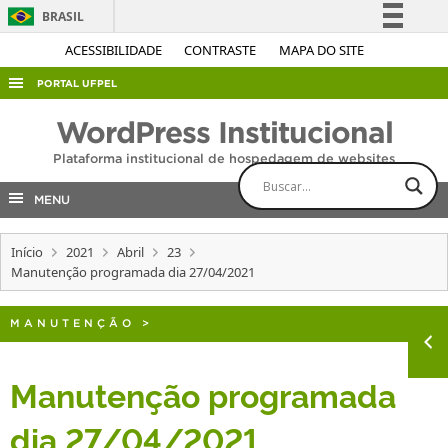
BRASIL
Simplifique!
ACESSIBILIDADE
CONTRASTE
MAPA DO SITE
Comunica BR
PORTAL UFPEL
Participe
ACESSO À INFORMAÇÃO
WordPress Institucional
Acesso à informação
AUDITORIA
Plataforma institucional de hospedagem de websites
Legislação
COBALTO
Canais
MENU
CONCURSOS
Início
2021
Abril
23
EDITAIS
Manutenção programada dia 27/04/2021
INTERNACIONAL
OUVIDORIA
MANUTENÇÃO
>
PORTARIAS
Manutenção programada
TELEFONES
dia 27/04/2021