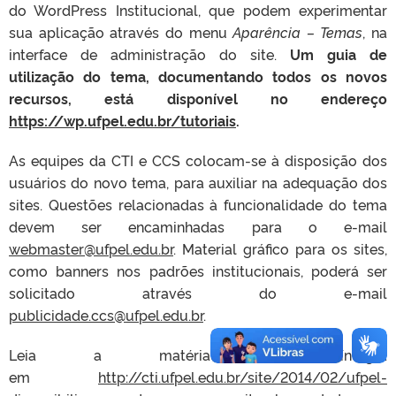
do WordPress Institucional, que podem experimentar
sua aplicação através do menu
Aparência – Temas
, na
interface de administração do site.
Um guia de
utilização do tema, documentando todos os novos
recursos, está disponível no endereço
https://wp.ufpel.edu.br/tutoriais
.
As equipes da CTI e CCS colocam-se à disposição dos
usuários do novo tema, para auxiliar na adequação dos
sites. Questões relacionadas à funcionalidade do tema
devem ser encaminhadas para o e-mail
webmaster@ufpel.edu.br
. Material gráfico para os sites,
como banners nos padrões institucionais, poderá ser
solicitado através do e-mail
publicidade.ccs@ufpel.edu.br
.
Leia a matéria na íntegra
em
http://cti.ufpel.edu.br/site/2014/02/ufpel-