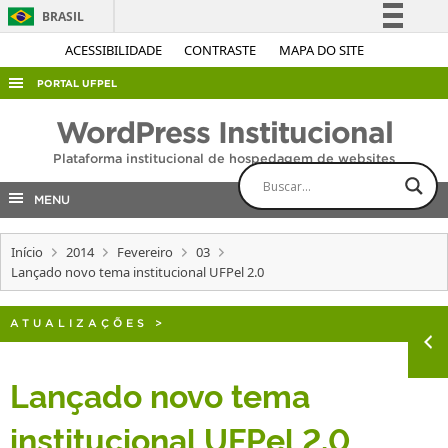
BRASIL
Simplifique!
ACESSIBILIDADE
CONTRASTE
MAPA DO SITE
Comunica BR
PORTAL UFPEL
Participe
ACESSO À INFORMAÇÃO
WordPress Institucional
Acesso à informação
AUDITORIA
Plataforma institucional de hospedagem de websites
Legislação
COBALTO
Canais
MENU
CONCURSOS
Início
2014
Fevereiro
03
EDITAIS
Lançado novo tema institucional UFPel 2.0
INTERNACIONAL
OUVIDORIA
ATUALIZAÇÕES
>
PORTARIAS
Lançado novo tema
TELEFONES
institucional UFPel 2.0