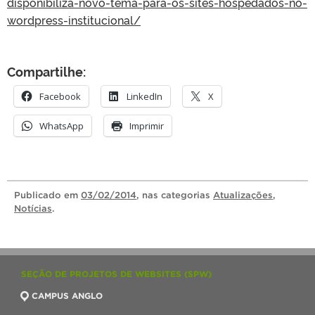
disponibiliza-novo-tema-para-os-sites-hospedados-no-
wordpress-institucional/
Compartilhe:
Facebook
LinkedIn
X
WhatsApp
Imprimir
Publicado
em
03/02/2014
, nas categorias
Atualizações
,
Notícias
.
SEÇÃO DE PROJETOS DE WEBSITES (SPW)
CAMPUS ANGLO