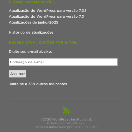
ÚLTIMAS ATUALIZAÇÕES
Atualização do WordPress para versão 7.0.1
Atualização do WordPress para versão 7.0
Atualizações de junho/2025
Histórico de atualizações
RECEBA ATUALIZAÇÕES POR E-MAIL
Digite seu e-mail abaixo.
Endereço
de
e-
Assinar
mail
Junte-se a 388 outros assinantes
©2026 WordPress Institucional.
Criado com
WordPress
.
Tema desenvolvido por
SGTIC / UFPel
.