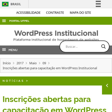
BRASIL
Simplifique!
ACESSIBILIDADE
CONTRASTE
MAPA DO SITE
Comunica BR
PORTAL UFPEL
Participe
ACESSO À INFORMAÇÃO
WordPress Institucional
Acesso à informação
AUDITORIA
Plataforma institucional de hospedagem de websites
Legislação
COBALTO
Canais
MENU
CONCURSOS
Início
2017
Maio
09
EDITAIS
Inscrições abertas para capacitação em WordPress Institucional
INTERNACIONAL
OUVIDORIA
NOTÍCIAS
>
PORTARIAS
Inscrições abertas para
TELEFONES
capacitação em WordPress