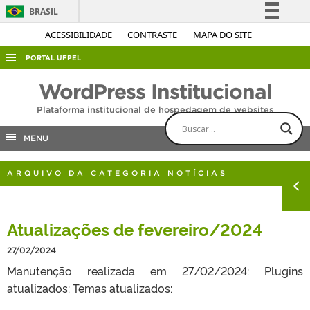
BRASIL
Simplifique!
ACESSIBILIDADE
CONTRASTE
MAPA DO SITE
Comunica BR
PORTAL UFPEL
Participe
ACESSO À INFORMAÇÃO
WordPress Institucional
Acesso à informação
AUDITORIA
Plataforma institucional de hospedagem de websites
Legislação
COBALTO
Canais
MENU
CONCURSOS
ARQUIVO DA CATEGORIA NOTÍCIAS
EDITAIS
INTERNACIONAL
Atualizações de fevereiro/2024
OUVIDORIA
PORTARIAS
27/02/2024
Manutenção realizada em 27/02/2024: Plugins
TELEFONES
atualizados: Temas atualizados: