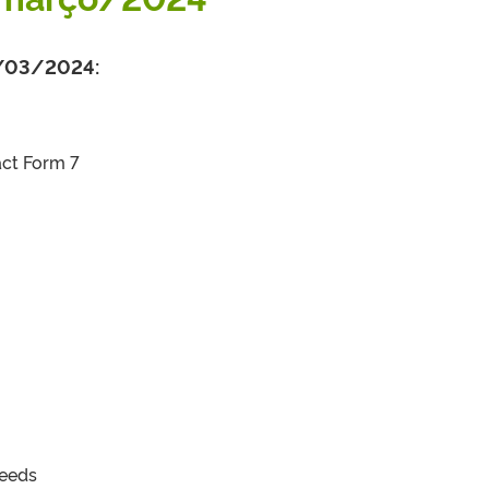
6/03/2024:
act Form 7
Feeds