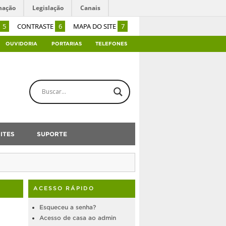
mação
Legislação
Canais
5
CONTRASTE
6
MAPA DO SITE
7
OUVIDORIA
PORTARIAS
TELEFONES
ITES
SUPORTE
ACESSO RÁPIDO
Esqueceu a senha?
Acesso de casa ao admin