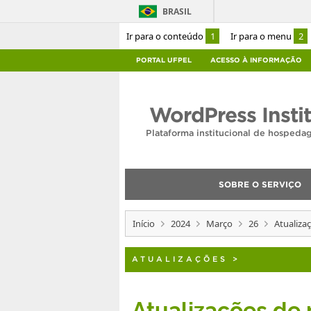
BRASIL
Ir para o conteúdo
1
Ir para o menu
2
PORTAL UFPEL
ACESSO À INFORMAÇÃO
WordPress Insti
Plataforma institucional de hosped
SOBRE O SERVIÇO
Início
2024
Março
26
Atualiza
ATUALIZAÇÕES
>
Atualizações d