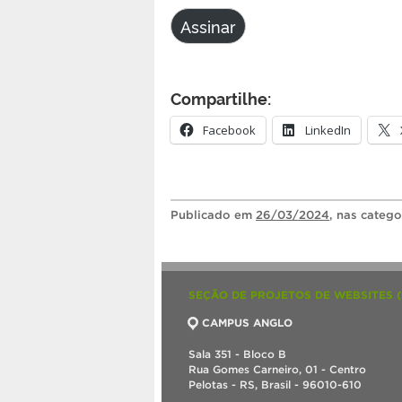
e-
Assinar
mail
Compartilhe:
Facebook
LinkedIn
Publicado
em
26/03/2024
, nas categ
SEÇÃO DE PROJETOS DE WEBSITES 
CAMPUS ANGLO
Sala 351 - Bloco B
Rua Gomes Carneiro, 01 - Centro
Pelotas - RS, Brasil - 96010-610