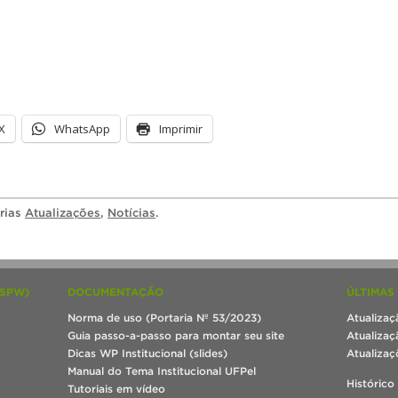
X
WhatsApp
Imprimir
orias
Atualizações
,
Notícias
.
(SPW)
DOCUMENTAÇÃO
ÚLTIMAS
Norma de uso (Portaria Nº 53/2023)
Atualizaç
Guia passo-a-passo para montar seu site
Atualizaç
Dicas WP Institucional (slides)
Atualizaç
Manual do Tema Institucional UFPel
Histórico
Tutoriais em vídeo