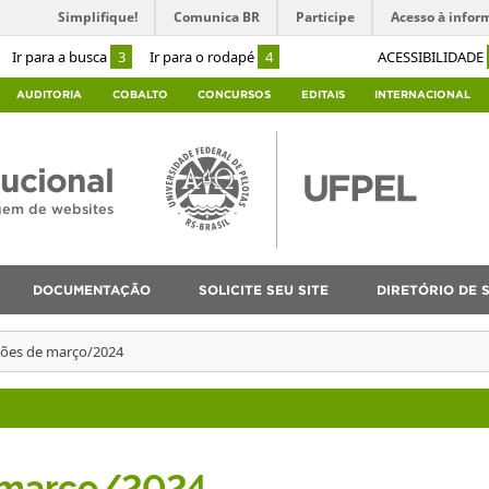
Simplifique!
Comunica BR
Participe
Acesso à infor
Ir para a busca
3
Ir para o rodapé
4
ACESSIBILIDADE
AUDITORIA
COBALTO
CONCURSOS
EDITAIS
INTERNACIONAL
tucional
agem de websites
DOCUMENTAÇÃO
SOLICITE SEU SITE
DIRETÓRIO DE S
ções de março/2024
e março/2024