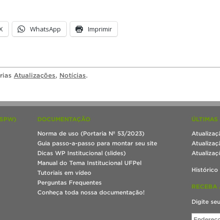
X
WhatsApp
Imprimir
orias
Atualizações
,
Notícias
.
(SPW)
DOCUMENTAÇÃO
ÚLTIMAS
Norma de uso (Portaria Nº 53/2023)
Atualizaç
Guia passo-a-passo para montar seu site
Atualizaç
Dicas WP Institucional (slides)
Atualizaç
Manual do Tema Institucional UFPel
Histórico
Tutoriais em vídeo
Perguntas Frequentes
RECEBA 
Conheça toda nossa documentação!
Digite se
Endereço