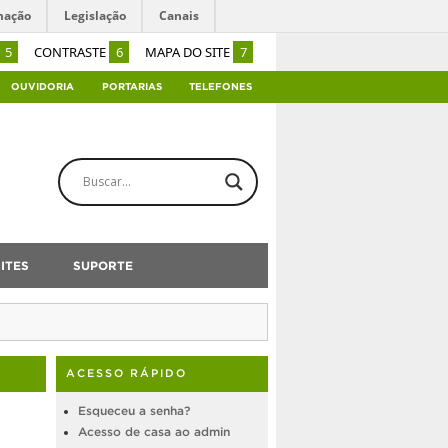
mação
Legislação
Canais
5
CONTRASTE
6
MAPA DO SITE
7
OUVIDORIA
PORTARIAS
TELEFONES
ITES
SUPORTE
ACESSO RÁPIDO
Esqueceu a senha?
Acesso de casa ao admin