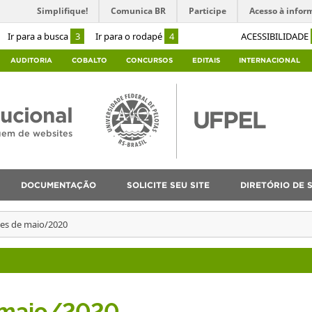
Simplifique!
Comunica BR
Participe
Acesso à infor
Ir para a busca
3
Ir para o rodapé
4
ACESSIBILIDADE
AUDITORIA
COBALTO
CONCURSOS
EDITAIS
INTERNACIONAL
tucional
agem de websites
DOCUMENTAÇÃO
SOLICITE SEU SITE
DIRETÓRIO DE S
ões de maio/2020
 maio/2020