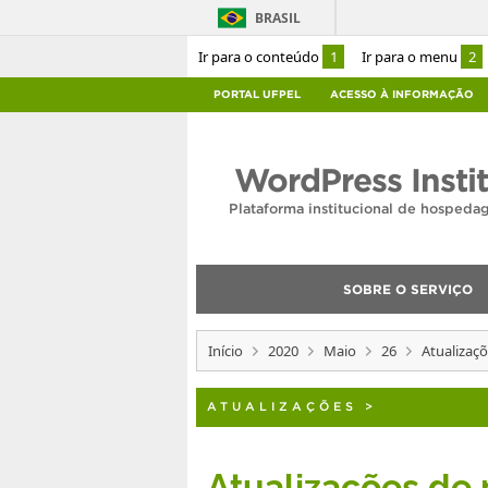
BRASIL
Ir para o conteúdo
1
Ir para o menu
2
PORTAL UFPEL
ACESSO À INFORMAÇÃO
WordPress Insti
Plataforma institucional de hosped
SOBRE O SERVIÇO
Início
2020
Maio
26
Atualizaç
ATUALIZAÇÕES
>
Atualizações de