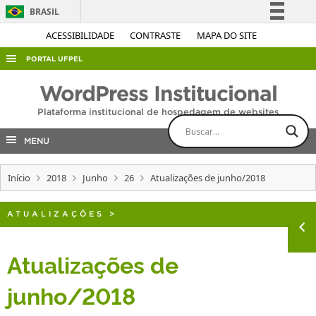
BRASIL
Simplifique!
ACESSIBILIDADE
CONTRASTE
MAPA DO SITE
Comunica BR
PORTAL UFPEL
Participe
ACESSO À INFORMAÇÃO
WordPress Institucional
Acesso à informação
AUDITORIA
Plataforma institucional de hospedagem de websites
Legislação
COBALTO
Canais
MENU
CONCURSOS
Início
2018
Junho
26
Atualizações de junho/2018
EDITAIS
INTERNACIONAL
ATUALIZAÇÕES
>
OUVIDORIA
PORTARIAS
Atualizações de
TELEFONES
junho/2018