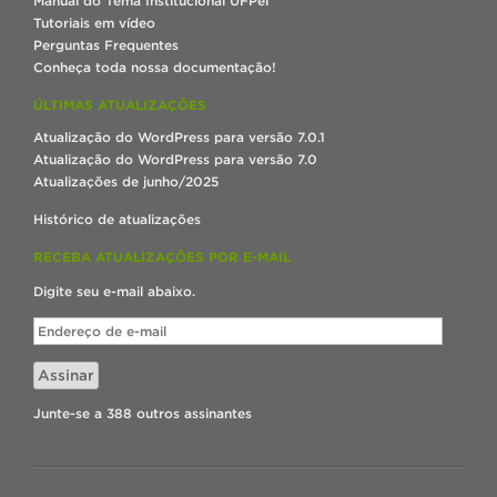
Manual do Tema Institucional UFPel
Tutoriais em vídeo
Perguntas Frequentes
Conheça toda nossa documentação!
ÚLTIMAS ATUALIZAÇÕES
Atualização do WordPress para versão 7.0.1
Atualização do WordPress para versão 7.0
Atualizações de junho/2025
Histórico de atualizações
RECEBA ATUALIZAÇÕES POR E-MAIL
Digite seu e-mail abaixo.
Endereço
de
e-
Assinar
mail
Junte-se a 388 outros assinantes