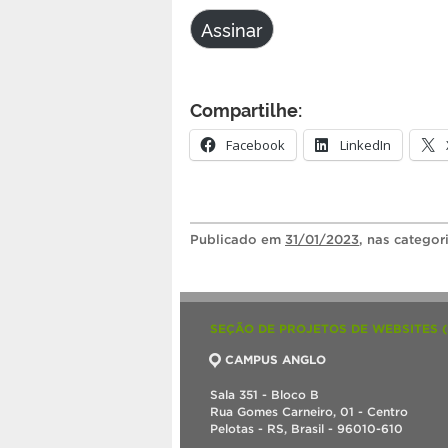
e-
Assinar
mail
Compartilhe:
Facebook
LinkedIn
Publicado
em
31/01/2023
, nas categor
SEÇÃO DE PROJETOS DE WEBSITES 
CAMPUS ANGLO
Sala 351 - Bloco B
Rua Gomes Carneiro, 01 - Centro
Pelotas - RS, Brasil - 96010-610