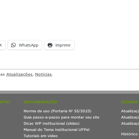
X
WhatsApp
Imprimir
ias
Atualizações
,
Notícias
.
(SPW)
DOCUMENTAÇÃO
ÚLTIMAS
Norma de uso (Portaria Nº 53/2023)
Atualizaç
Guia passo-a-passo para montar seu site
Atualizaç
Dicas WP Institucional (slides)
Atualizaç
Manual do Tema Institucional UFPel
Histórico
Tutoriais em vídeo