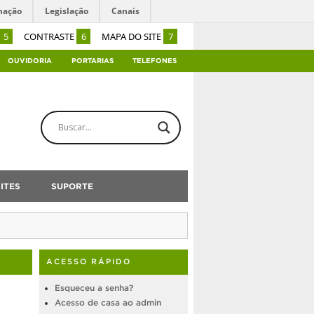
mação
Legislação
Canais
5
CONTRASTE
6
MAPA DO SITE
7
OUVIDORIA
PORTARIAS
TELEFONES
ITES
SUPORTE
ACESSO RÁPIDO
Esqueceu a senha?
Acesso de casa ao admin