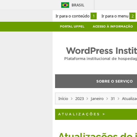
BRASIL
Ir para o conteúdo
1
Ir para o menu
2
PORTAL UFPEL
ACESSO À INFORMAÇÃO
WordPress Insti
Plataforma institucional de hosped
SOBRE O SERVIÇO
Início
2023
Janeiro
31
Atualiza
ATUALIZAÇÕES
>
Atualizações de