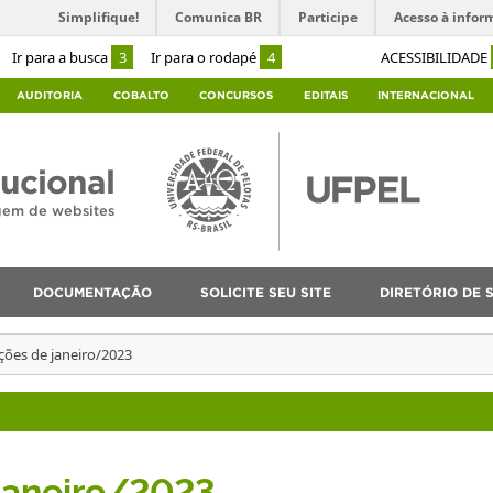
Simplifique!
Comunica BR
Participe
Acesso à infor
Ir para a busca
3
Ir para o rodapé
4
ACESSIBILIDADE
AUDITORIA
COBALTO
CONCURSOS
EDITAIS
INTERNACIONAL
tucional
agem de websites
DOCUMENTAÇÃO
SOLICITE SEU SITE
DIRETÓRIO DE S
ções de janeiro/2023
 janeiro/2023