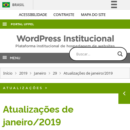
BRASIL
Simplifique!
ACESSIBILIDADE
CONTRASTE
MAPA DO SITE
Comunica BR
PORTAL UFPEL
Participe
ACESSO À INFORMAÇÃO
WordPress Institucional
Acesso à informação
AUDITORIA
Plataforma institucional de hospedagem de websites
Legislação
COBALTO
Canais
MENU
CONCURSOS
Início
2019
Janeiro
29
Atualizações de janeiro/2019
EDITAIS
INTERNACIONAL
ATUALIZAÇÕES
>
OUVIDORIA
PORTARIAS
Atualizações de
TELEFONES
janeiro/2019