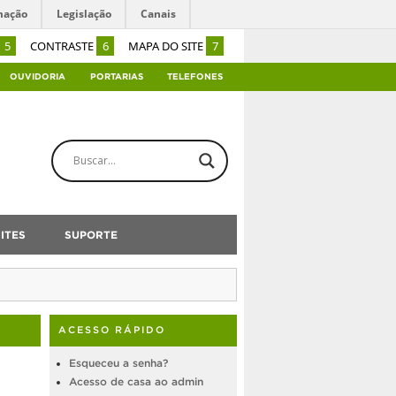
mação
Legislação
Canais
5
CONTRASTE
6
MAPA DO SITE
7
OUVIDORIA
PORTARIAS
TELEFONES
ITES
SUPORTE
ACESSO RÁPIDO
Esqueceu a senha?
Acesso de casa ao admin