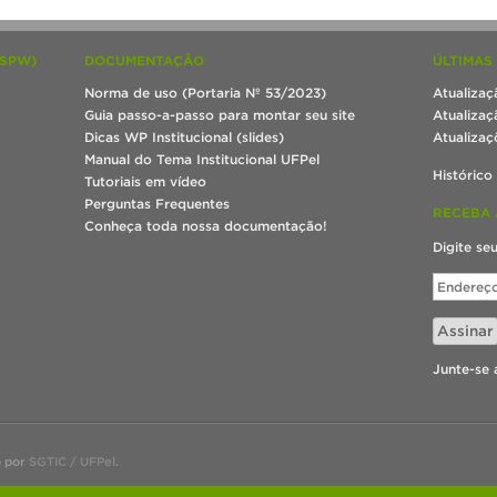
(SPW)
DOCUMENTAÇÃO
ÚLTIMAS
Norma de uso (Portaria Nº 53/2023)
Atualizaç
Guia passo-a-passo para montar seu site
Atualizaç
Dicas WP Institucional (slides)
Atualizaç
Manual do Tema Institucional UFPel
Histórico
Tutoriais em vídeo
Perguntas Frequentes
RECEBA 
Conheça toda nossa documentação!
Digite se
Endereço
de
e-
Assinar
mail
Junte-se 
o por
SGTIC / UFPel
.