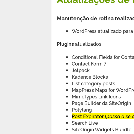
Manutenção de rotina reali
WordPress atualizado para
Plugins
atualizados:
Conditional Fields for Cont
Contact Form 7
Jetpack
Kadence Blocks
List category posts
MapPress Maps for WordPr
MimeTypes Link Icons
Page Builder da SiteOrigin
Polylang
Post Expirator (
passa a se
Search Live
SiteOrigin Widgets Bundle