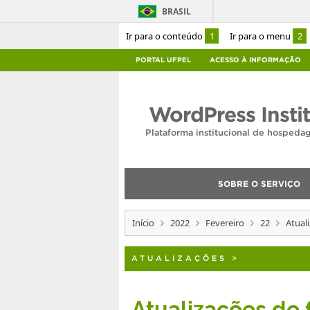
BRASIL
Ir para o conteúdo
1
Ir para o menu
2
PORTAL UFPEL
ACESSO À INFORMAÇÃO
WordPress Insti
Plataforma institucional de hosped
SOBRE O SERVIÇO
Início
2022
Fevereiro
22
Atual
ATUALIZAÇÕES
>
Atualizações de