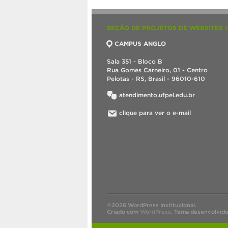
SEÇÃO DE PROJETOS DE WEBSITES 
CAMPUS ANGLO
Sala 351 - Bloco B
Rua Gomes Carneiro, 01 - Centro
Pelotas - RS, Brasil - 96010-610
atendimento.ufpel.edu.br
clique para ver o e-mail
©2026 WordPress Institucional.
Criado com
WordPress
.
Tema desenvolvid