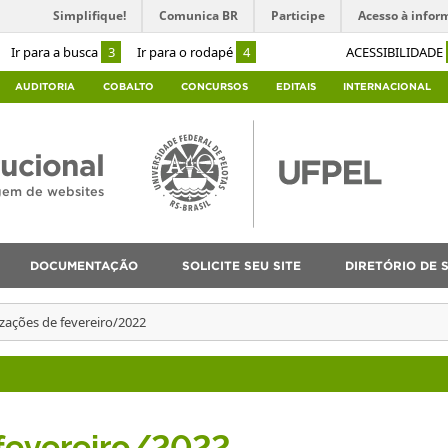
Simplifique!
Comunica BR
Participe
Acesso à infor
Ir para a busca
3
Ir para o rodapé
4
ACESSIBILIDADE
AUDITORIA
COBALTO
CONCURSOS
EDITAIS
INTERNACIONAL
tucional
agem de websites
DOCUMENTAÇÃO
SOLICITE SEU SITE
DIRETÓRIO DE S
izações de fevereiro/2022
 fevereiro/2022