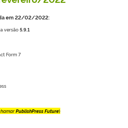
zada em 22/02/2022:
 a versão
5.9.1
act Form 7
ess
 chamar
PublishPress Future
)