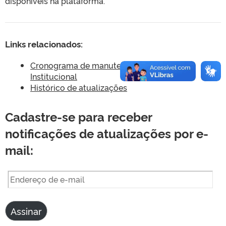
disponíveis na plataforma.
Links relacionados:
Cronograma de manutenção do WordPress
Institucional
Histórico de atualizações
Cadastre-se para receber
notificações de atualizações por e-
mail:
Endereço
de
e-
Assinar
mail