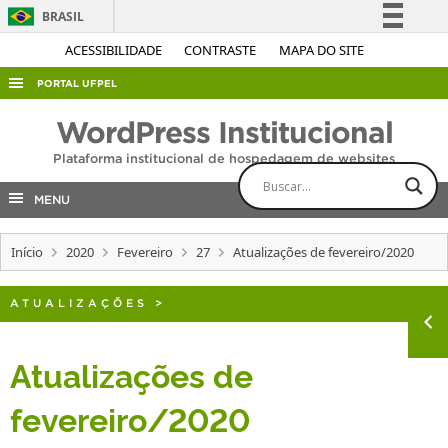
BRASIL
Simplifique!
ACESSIBILIDADE
CONTRASTE
MAPA DO SITE
Comunica BR
PORTAL UFPEL
Participe
ACESSO À INFORMAÇÃO
WordPress Institucional
Acesso à informação
AUDITORIA
Plataforma institucional de hospedagem de websites
Legislação
COBALTO
Canais
MENU
CONCURSOS
Início
2020
Fevereiro
27
Atualizações de fevereiro/2020
EDITAIS
INTERNACIONAL
ATUALIZAÇÕES
>
OUVIDORIA
PORTARIAS
Atualizações de
TELEFONES
fevereiro/2020