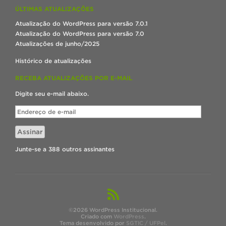
ÚLTIMAS ATUALIZAÇÕES
Atualização do WordPress para versão 7.0.1
Atualização do WordPress para versão 7.0
Atualizações de junho/2025
Histórico de atualizações
RECEBA ATUALIZAÇÕES POR E-MAIL
Digite seu e-mail abaixo.
Endereço
de
e-
Assinar
mail
Junte-se a 388 outros assinantes
©2026 WordPress Institucional.
Criado com
WordPress
.
Tema desenvolvido por
SGTIC / UFPel
.