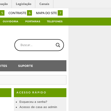
mação
Legislação
Canais
5
CONTRASTE
6
MAPA DO SITE
7
OUVIDORIA
PORTARIAS
TELEFONES
ITES
SUPORTE
ACESSO RÁPIDO
Esqueceu a senha?
Acesso de casa ao admin