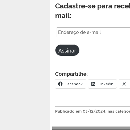
Cadastre-se para receb
mail:
Endereço
de
e-
Assinar
mail
Compartilhe:
Facebook
LinkedIn
Publicado
em
03/12/2024
, nas catego