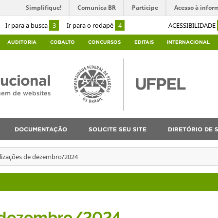
Simplifique!
Comunica BR
Participe
Acesso à infor
Ir para a busca
3
Ir para o rodapé
4
ACESSIBILIDADE
AUDITORIA
COBALTO
CONCURSOS
EDITAIS
INTERNACIONAL
tucional
agem de websites
DOCUMENTAÇÃO
SOLICITE SEU SITE
DIRETÓRIO DE S
lizações de dezembro/2024
e dezembro/2024