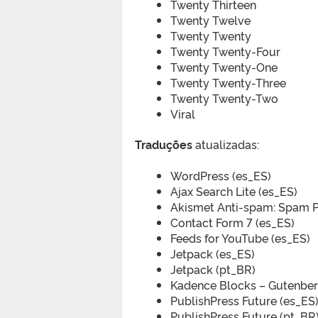
Twenty Thirteen
Twenty Twelve
Twenty Twenty
Twenty Twenty-Four
Twenty Twenty-One
Twenty Twenty-Three
Twenty Twenty-Two
Viral
Traduções
atualizadas:
WordPress (es_ES)
Ajax Search Lite (es_ES)
Akismet Anti-spam: Spam P
Contact Form 7 (es_ES)
Feeds for YouTube (es_ES)
Jetpack (es_ES)
Jetpack (pt_BR)
Kadence Blocks – Gutenberg
PublishPress Future (es_ES
PublishPress Future (pt_BR