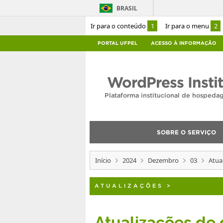
BRASIL
Ir para o conteúdo
1
Ir para o menu
2
PORTAL UFPEL
ACESSO À INFORMAÇÃO
WordPress Insti
Plataforma institucional de hosped
SOBRE O SERVIÇO
Início
2024
Dezembro
03
Atua
ATUALIZAÇÕES
>
Atualizações d