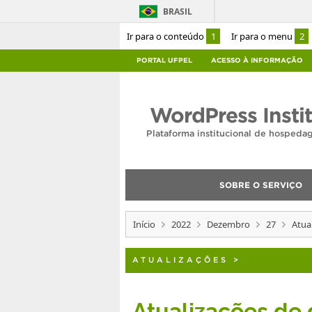
BRASIL
Ir para o conteúdo
1
Ir para o menu
2
PORTAL UFPEL
ACESSO À INFORMAÇÃO
WordPress Insti
Plataforma institucional de hosped
SOBRE O SERVIÇO
Início
2022
Dezembro
27
Atua
ATUALIZAÇÕES
>
Atualizações d