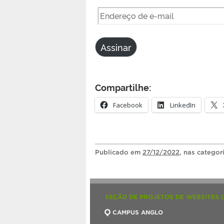
Endereço
de
e-
Assinar
mail
Compartilhe:
Facebook
LinkedIn
Publicado
em
27/12/2022
, nas categor
SEÇÃO DE PROJETOS DE WEBSITES 
CAMPUS ANGLO