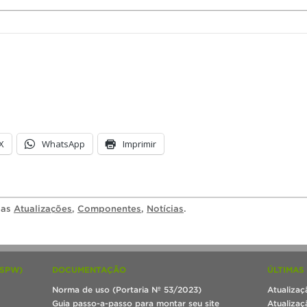
X
WhatsApp
Imprimir
ias
Atualizações
,
Componentes
,
Notícias
.
(SPW)
DOCUMENTAÇÃO
ÚLTIMAS
Norma de uso (Portaria Nº 53/2023)
Atualizaç
Guia passo-a-passo para montar seu site
Atualizaç