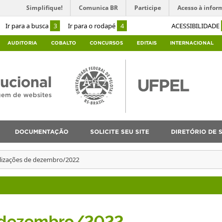
Simplifique!
Comunica BR
Participe
Acesso à infor
Ir para a busca
3
Ir para o rodapé
4
ACESSIBILIDADE
AUDITORIA
COBALTO
CONCURSOS
EDITAIS
INTERNACIONAL
tucional
agem de websites
DOCUMENTAÇÃO
SOLICITE SEU SITE
DIRETÓRIO DE S
lizações de dezembro/2022
e dezembro/2022