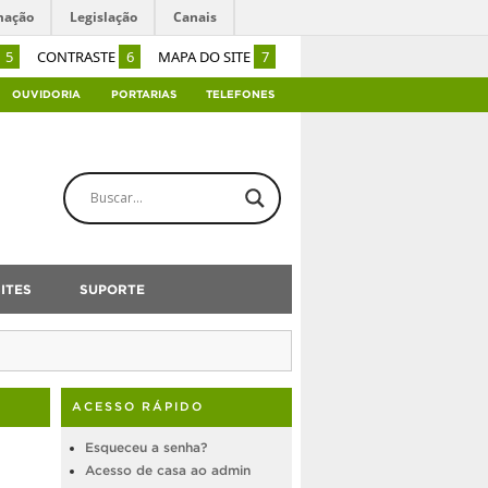
mação
Legislação
Canais
5
CONTRASTE
6
MAPA DO SITE
7
OUVIDORIA
PORTARIAS
TELEFONES
ITES
SUPORTE
ACESSO RÁPIDO
Esqueceu a senha?
Acesso de casa ao admin