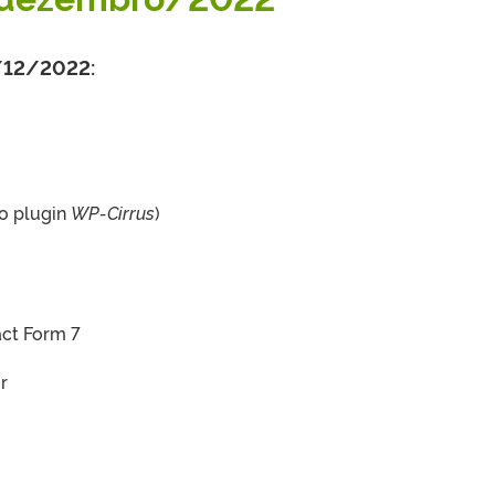
/12/2022:
o plugin
WP-Cirrus
)
act Form 7
r