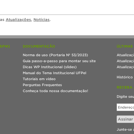
ias
Atualizações
,
Notícias
.
(SPW)
DOCUMENTAÇÃO
ÚLTIMAS
Norma de uso (Portaria Nº 53/2023)
Atualizaç
Guia passo-a-passo para montar seu site
Atualizaç
Dicas WP Institucional (slides)
Atualizaç
Manual do Tema Institucional UFPel
Histórico
Tutoriais em vídeo
Perguntas Frequentes
RECEBA 
Conheça toda nossa documentação!
Digite se
Endereço
de
e-
Assinar
mail
Junte-se 