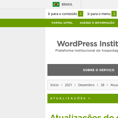
BRASIL
Ir para o conteúdo
1
Ir para o menu
2
PORTAL UFPEL
ACESSO À INFORMAÇÃO
WordPress Insti
Plataforma institucional de hosped
SOBRE O SERVIÇO
Início
2021
Dezembro
28
Atua
ATUALIZAÇÕES
>
Atualizações d