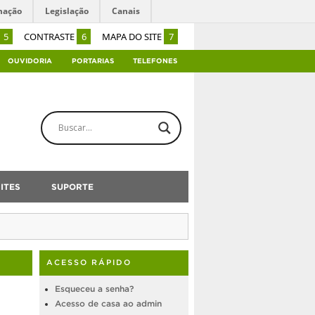
mação
Legislação
Canais
5
CONTRASTE
6
MAPA DO SITE
7
OUVIDORIA
PORTARIAS
TELEFONES
ITES
SUPORTE
ACESSO RÁPIDO
Esqueceu a senha?
Acesso de casa ao admin