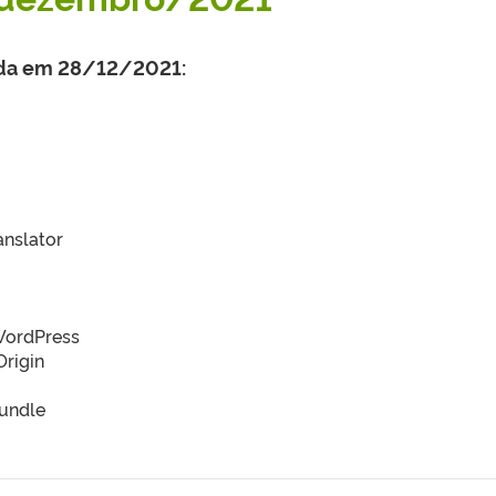
ada em 28/12/2021:
nslator
WordPress
Origin
Bundle