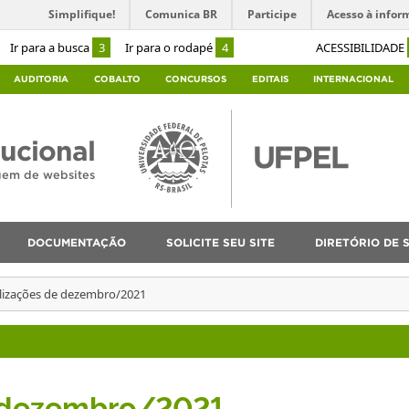
Simplifique!
Comunica BR
Participe
Acesso à infor
Ir para a busca
3
Ir para o rodapé
4
ACESSIBILIDADE
AUDITORIA
COBALTO
CONCURSOS
EDITAIS
INTERNACIONAL
tucional
agem de websites
DOCUMENTAÇÃO
SOLICITE SEU SITE
DIRETÓRIO DE S
lizações de dezembro/2021
e dezembro/2021