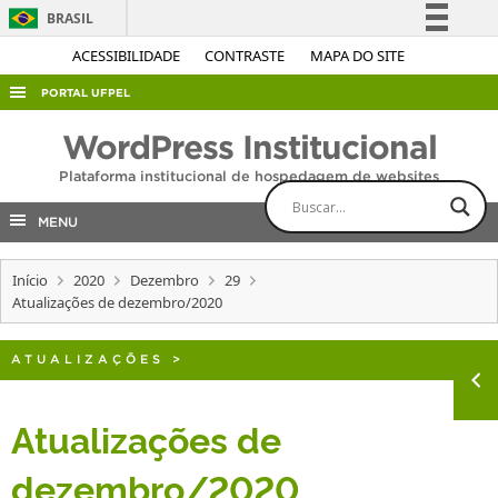
BRASIL
Simplifique!
ACESSIBILIDADE
CONTRASTE
MAPA DO SITE
Comunica BR
PORTAL UFPEL
Participe
ACESSO À INFORMAÇÃO
WordPress Institucional
Acesso à informação
AUDITORIA
Plataforma institucional de hospedagem de websites
Legislação
COBALTO
Canais
MENU
CONCURSOS
Início
2020
Dezembro
29
EDITAIS
Atualizações de dezembro/2020
INTERNACIONAL
OUVIDORIA
ATUALIZAÇÕES
>
PORTARIAS
Atualizações de
TELEFONES
dezembro/2020