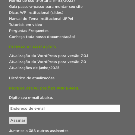
Norma de uso (Portaria Nº 53/2023)
Guia passo-a-passo para montar seu site
Dicas WP Institucional (slides)
Manual do Tema Institucional UFPel
Tutoriais em vídeo
Perguntas Frequentes
Conheça toda nossa documentação!
ÚLTIMAS ATUALIZAÇÕES
Atualização do WordPress para versão 7.0.1
Atualização do WordPress para versão 7.0
Atualizações de junho/2025
Histórico de atualizações
RECEBA ATUALIZAÇÕES POR E-MAIL
Digite seu e-mail abaixo.
Endereço
de
e-
Assinar
mail
Junte-se a 388 outros assinantes