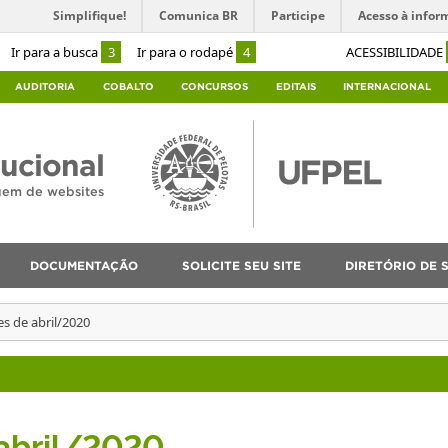
Simplifique!
Comunica BR
Participe
Acesso à infor
Ir para a busca
3
Ir para o rodapé
4
ACESSIBILIDADE
AUDITORIA
COBALTO
CONCURSOS
EDITAIS
INTERNACIONAL
tucional
agem de websites
DOCUMENTAÇÃO
SOLICITE SEU SITE
DIRETÓRIO DE S
es de abril/2020
 abril/2020