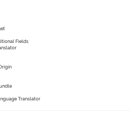
get
tional Fields
nslator
Origin
Bundle
nguage Translator