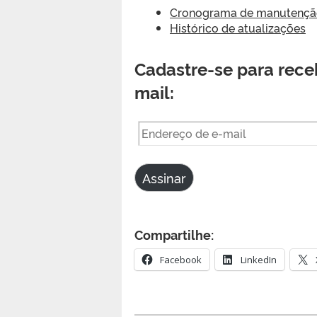
Cronograma de manutenção 
Histórico de atualizações
Cadastre-se para receb
mail:
Endereço
de
e-
Assinar
mail
Compartilhe:
Facebook
LinkedIn