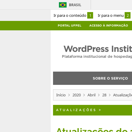
BRASIL
Ir para o conteúdo
1
Ir para o menu
2
PORTAL UFPEL
ACESSO À INFORMAÇÃO
WordPress Insti
Plataforma institucional de hosped
SOBRE O SERVIÇO
Início
2020
Abril
28
Atualizaçõ
ATUALIZAÇÕES
>
Atualizações de