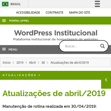
BRASIL
Simplifique!
ACESSIBILIDADE
CONTRASTE
MAPA DO SITE
Comunica BR
PORTAL UFPEL
Participe
ACESSO À INFORMAÇÃO
WordPress Institucional
Acesso à informação
AUDITORIA
Plataforma institucional de hospedagem de websites
Legislação
COBALTO
Canais
MENU
CONCURSOS
Início
2019
Abril
30
Atualizações de abril/2019
EDITAIS
INTERNACIONAL
ATUALIZAÇÕES
>
OUVIDORIA
PORTARIAS
Atualizações de abril/2019
TELEFONES
Manutenção de rotina realizada em 30/04/2019: