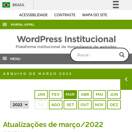
BRASIL
Simplifique!
ACESSIBILIDADE
CONTRASTE
MAPA DO SITE
Comunica BR
PORTAL UFPEL
Participe
ACESSO À INFORMAÇÃO
WordPress Institucional
Acesso à informação
AUDITORIA
Plataforma institucional de hospedagem de websites
Legislação
COBALTO
Canais
MENU
CONCURSOS
ARQUIVO DE MARÇO 2022
EDITAIS
INTERNACIONAL
JAN
FEV
MAR
ABR
MAI
JUN
OUVIDORIA
JUL
AGO
SET
OUT
NOV
DEZ
PORTARIAS
TELEFONES
Atualizações de março/2022