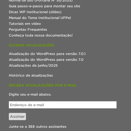
Norma de uso (Portaria Nº 53/2023)
Guia passo-a-passo para montar seu site
Dicas WP Institucional (slides)
Manual do Tema Institucional UFPel
Tutoriais em vídeo
Perguntas Frequentes
Conheça toda nossa documentação!
ÚLTIMAS ATUALIZAÇÕES
Atualização do WordPress para versão 7.0.1
Atualização do WordPress para versão 7.0
Atualizações de junho/2025
Histórico de atualizações
RECEBA ATUALIZAÇÕES POR E-MAIL
Digite seu e-mail abaixo.
Endereço
de
e-
Assinar
mail
Junte-se a 388 outros assinantes