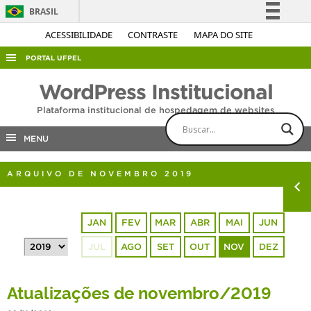
BRASIL
Simplifique!
ACESSIBILIDADE
CONTRASTE
MAPA DO SITE
Comunica BR
PORTAL UFPEL
Participe
ACESSO À INFORMAÇÃO
WordPress Institucional
Acesso à informação
AUDITORIA
Plataforma institucional de hospedagem de websites
Legislação
COBALTO
Canais
MENU
CONCURSOS
ARQUIVO DE NOVEMBRO 2019
EDITAIS
INTERNACIONAL
JAN
FEV
MAR
ABR
MAI
JUN
OUVIDORIA
JUL
AGO
SET
OUT
NOV
DEZ
PORTARIAS
TELEFONES
Atualizações de novembro/2019