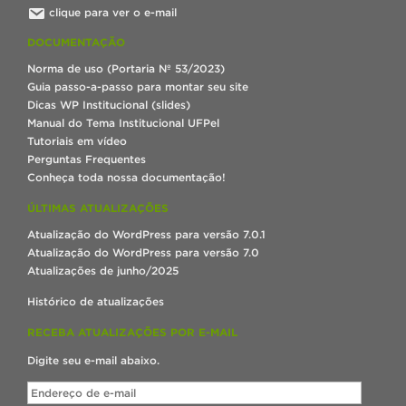
clique para ver o e-mail
DOCUMENTAÇÃO
Norma de uso (Portaria Nº 53/2023)
Guia passo-a-passo para montar seu site
Dicas WP Institucional (slides)
Manual do Tema Institucional UFPel
Tutoriais em vídeo
Perguntas Frequentes
Conheça toda nossa documentação!
ÚLTIMAS ATUALIZAÇÕES
Atualização do WordPress para versão 7.0.1
Atualização do WordPress para versão 7.0
Atualizações de junho/2025
Histórico de atualizações
RECEBA ATUALIZAÇÕES POR E-MAIL
Digite seu e-mail abaixo.
Endereço
de