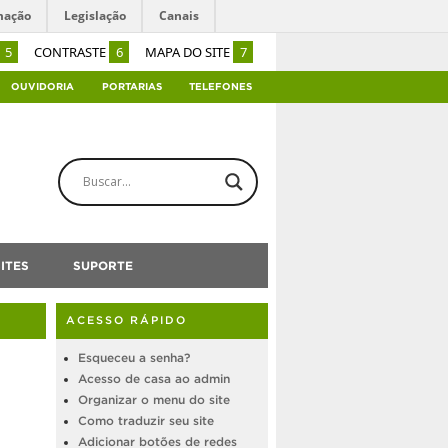
mação
Legislação
Canais
5
CONTRASTE
6
MAPA DO SITE
7
OUVIDORIA
PORTARIAS
TELEFONES
ITES
SUPORTE
ACESSO RÁPIDO
Esqueceu a senha?
Acesso de casa ao admin
Organizar o menu do site
Como traduzir seu site
Adicionar botões de redes