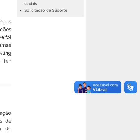
sociais
Solicitação de Suporte
Press
ações
e foi
temas
wling
y Ten
zação
os de
a de