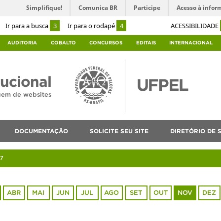
Simplifique!
Comunica BR
Participe
Acesso à infor
Ir para a busca
3
Ir para o rodapé
4
ACESSIBILIDADE
AUDITORIA
COBALTO
CONCURSOS
EDITAIS
INTERNACIONAL
tucional
agem de websites
DOCUMENTAÇÃO
SOLICITE SEU SITE
DIRETÓRIO DE S
7
ABR
MAI
JUN
JUL
AGO
SET
OUT
NOV
DEZ