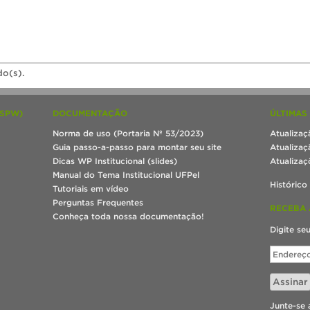
do(s).
(SPW)
DOCUMENTAÇÃO
ÚLTIMAS
Norma de uso (Portaria Nº 53/2023)
Atualizaç
Guia passo-a-passo para montar seu site
Atualizaç
Dicas WP Institucional (slides)
Atualizaç
Manual do Tema Institucional UFPel
Histórico
Tutoriais em vídeo
Perguntas Frequentes
RECEBA 
Conheça toda nossa documentação!
Digite se
Endereço
de
e-
Assinar
mail
Junte-se 