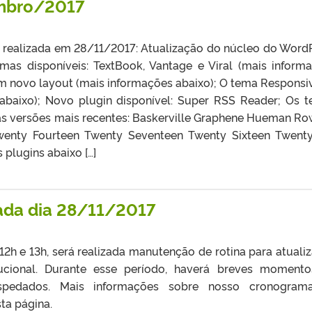
embro/2017
realizada em 28/11/2017: Atualização do núcleo do Word
emas disponíveis: TextBook, Vantage e Viral (mais inform
m novo layout (mais informações abaixo); O tema Responsiv
abaixo); Novo plugin disponível: Super RSS Reader; Os 
as versões mais recentes: Baskerville Graphene Hueman Ro
wenty Fourteen Twenty Seventeen Twenty Sixteen Twent
plugins abaixo […]
da dia 28/11/2017
 12h e 13h, será realizada manutenção de rotina para atuali
tucional. Durante esse período, haverá breves moment
hospedados. Mais informações sobre nosso cronogram
ta página.