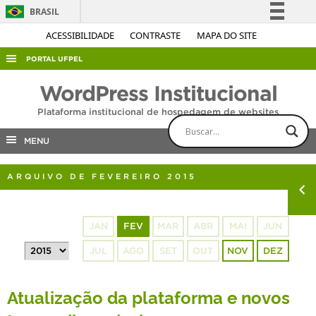
BRASIL
Simplifique!
ACESSIBILIDADE
CONTRASTE
MAPA DO SITE
Comunica BR
PORTAL UFPEL
Participe
ACESSO À INFORMAÇÃO
WordPress Institucional
Acesso à informação
AUDITORIA
Plataforma institucional de hospedagem de websites
Legislação
COBALTO
Canais
MENU
CONCURSOS
ARQUIVO DE FEVEREIRO 2015
EDITAIS
INTERNACIONAL
JAN
FEV
MAR
ABR
MAI
JUN
OUVIDORIA
JUL
AGO
SET
OUT
NOV
DEZ
PORTARIAS
TELEFONES
Atualização da plataforma e novos