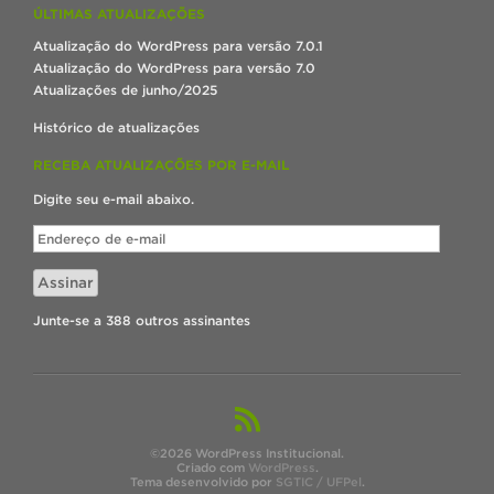
ÚLTIMAS ATUALIZAÇÕES
Atualização do WordPress para versão 7.0.1
Atualização do WordPress para versão 7.0
Atualizações de junho/2025
Histórico de atualizações
RECEBA ATUALIZAÇÕES POR E-MAIL
Digite seu e-mail abaixo.
Endereço
de
e-
Assinar
mail
Junte-se a 388 outros assinantes
©2026 WordPress Institucional.
Criado com
WordPress
.
Tema desenvolvido por
SGTIC / UFPel
.