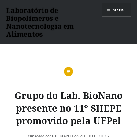
Ir
Laboratório de
MENU
para
Biopolímeros e
conteúdo
Nanotecnologia em
Alimentos
Grupo do Lab. BioNano
presente no 11º SIIEPE
promovido pela UFPel
Publicado por
BIONANO
on
20 OUT 2025