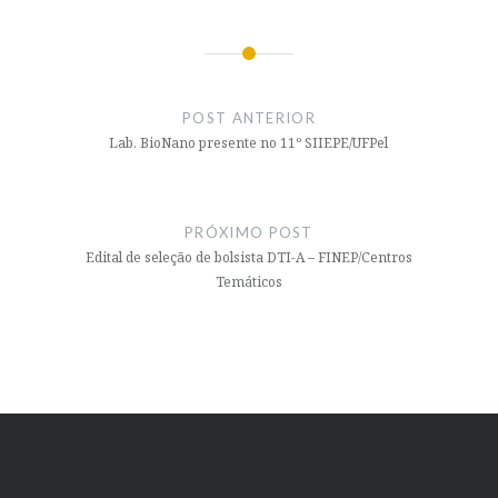
Navegação
de
POST ANTERIOR
Post
Lab. BioNano presente no 11º SIIEPE/UFPel
PRÓXIMO POST
Edital de seleção de bolsista DTI-A – FINEP/Centros
Temáticos