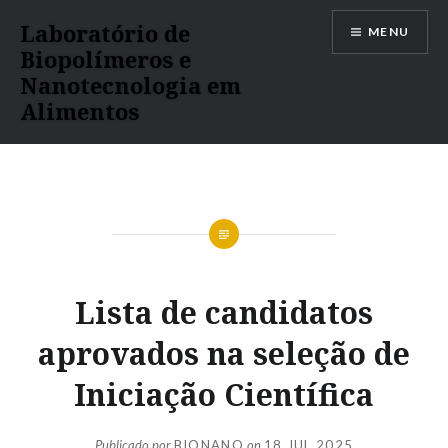
Ir
Laboratório de
MENU
para
Biopolímeros e
conteúdo
Nanotecnologia em
Alimentos
Lista de candidatos
aprovados na seleção de
Iniciação Científica
Publicado por
BIONANO
on
18 JUL 2025