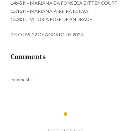
14:45 h
– MARIANA DA FONSECA BITTENCOURT
15:15 h
– MARIANA PEREIRA E SILVA
15:30 h
– VITORIA ROSE DE ANDRADE
PELOTAS, 22 DE AGOSTO DE 2024.
Comments
comments
Navegação
de
POST ANTERIOR