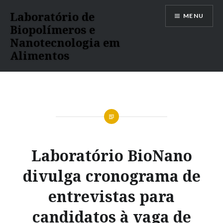
Ir
Laboratório de
MENU
para
Biopolímeros e
conteúdo
Nanotecnologia em
Alimentos
Laboratório BioNano
divulga cronograma de
entrevistas para
candidatos à vaga de