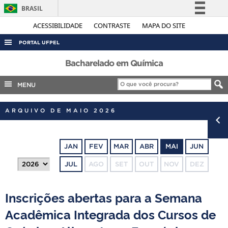
BRASIL
Simplifique!
ACESSIBILIDADE
CONTRASTE
MAPA DO SITE
Comunica BR
PORTAL UFPEL
Participe
ACESSO À INFORMAÇÃO
Bacharelado em Química
Acesso à informação
AUDITORIA
MENU
Legislação
COBALTO
Canais
ARQUIVO DE MAIO 2026
CONCURSOS
EDITAIS
JAN
FEV
MAR
ABR
MAI
JUN
INTERNACIONAL
JUL
AGO
SET
OUT
NOV
DEZ
OUVIDORIA
PORTARIAS
Inscrições abertas para a Semana
TELEFONES
Acadêmica Integrada dos Cursos de