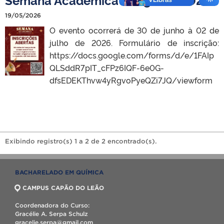
19/05/2026
O evento ocorrerá de 30 de junho à 02 de
julho de 2026. Formulário de inscrição:
https://docs.google.com/forms/d/e/1FAIp
QLSddR7pIT_cFPz6IQF-6e0G-
dfsEDEKThvw4yRgvoPyeQZi7JQ/viewform
Exibindo registro(s) 1 a 2 de 2 encontrado(s).
BACHARELADO EM QUÍMICA
CAMPUS CAPÃO DO LEÃO
Coordenadora do Curso:
Gracélie A. Serpa Schulz
gracelie.serpa@gmail.com