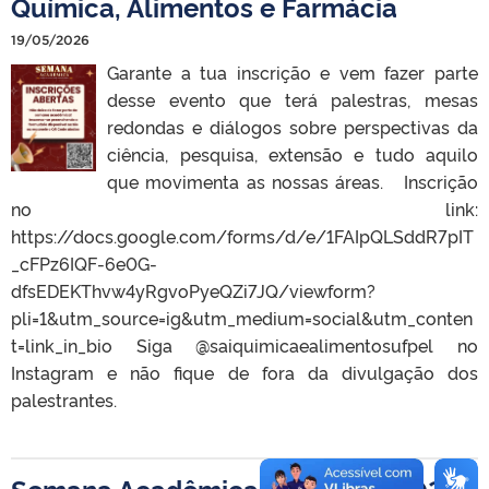
Química, Alimentos e Farmácia
19/05/2026
Garante a tua inscrição e vem fazer parte
desse evento que terá palestras, mesas
redondas e diálogos sobre perspectivas da
ciência, pesquisa, extensão e tudo aquilo
que movimenta as nossas áreas. Inscrição
no link:
https://docs.google.com/forms/d/e/1FAIpQLSddR7pIT
_cFPz6IQF-6e0G-
dfsEDEKThvw4yRgvoPyeQZi7JQ/viewform?
pli=1&utm_source=ig&utm_medium=social&utm_conten
t=link_in_bio Siga @saiquimicaealimentosufpel no
Instagram e não fique de fora da divulgação dos
palestrantes.
Semana Acadêmica Integrada 2026