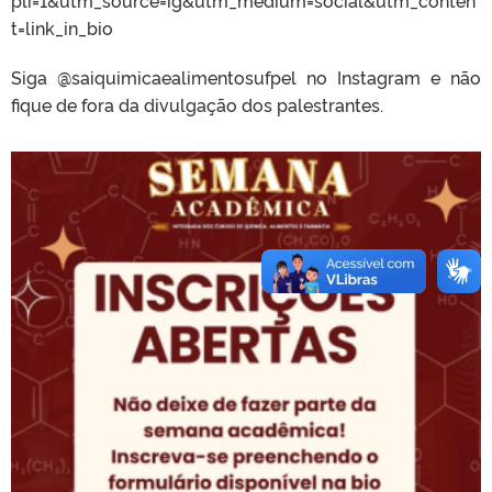
pli=1&utm_source=ig&utm_medium=social&utm_conten
t=link_in_bio
Siga @saiquimicaealimentosufpel no Instagram e não
fique de fora da divulgação dos palestrantes.