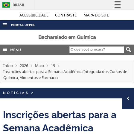
BRASIL
Simplifique!
ACESSIBILIDADE
CONTRASTE
MAPA DO SITE
Comunica BR
PORTAL UFPEL
Participe
ACESSO À INFORMAÇÃO
Bacharelado em Química
Acesso à informação
AUDITORIA
MENU
Legislação
COBALTO
Canais
Início
2026
Maio
19
CONCURSOS
Inscrições abertas para a Semana Acadêmica Integrada dos Cursos de
EDITAIS
Química, Alimentos e Farmácia
INTERNACIONAL
NOTÍCIAS
>
OUVIDORIA
PORTARIAS
Inscrições abertas para a
TELEFONES
Semana Acadêmica