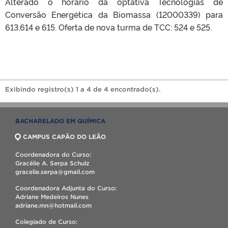
Alterado o horário da optativa Tecnologias de
Conversão Energética da Biomassa (12000339) para
613,614 e 615. Oferta de nova turma de TCC: 524 e 525.
Exibindo registro(s) 1 a 4 de 4 encontrado(s).
BACHARELADO EM QUÍMICA
CAMPUS CAPÃO DO LEÃO
Coordenadora do Curso:
Gracélie A. Serpa Schulz
gracelie.serpa@gmail.com
Coordenadora Adjunta do Curso:
Adriane Medeiros Nunes
adriane.mn@hotmail.com
Colegiado de Curso: