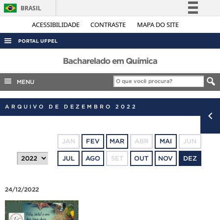
BRASIL
Simplifique!
ACESSIBILIDADE
CONTRASTE
MAPA DO SITE
Comunica BR
PORTAL UFPEL
Participe
ACESSO À INFORMAÇÃO
Bacharelado em Química
Acesso à informação
AUDITORIA
MENU
Legislação
COBALTO
Canais
ARQUIVO DE DEZEMBRO 2022
CONCURSOS
EDITAIS
JAN
FEV
MAR
ABR
MAI
JUN
INTERNACIONAL
JUL
AGO
SET
OUT
NOV
DEZ
OUVIDORIA
PORTARIAS
24/12/2022
TELEFONES