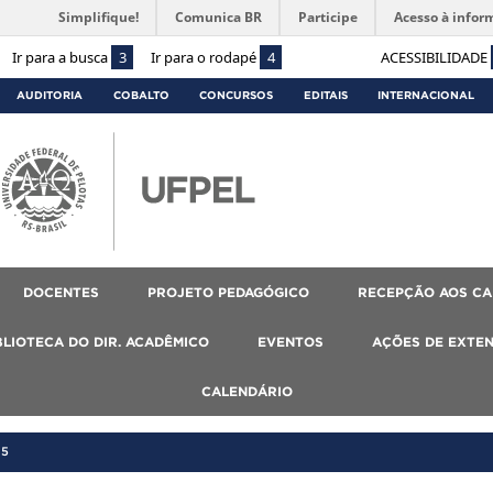
Simplifique!
Comunica BR
Participe
Acesso à infor
Ir para a busca
3
Ir para o rodapé
4
ACESSIBILIDADE
AUDITORIA
COBALTO
CONCURSOS
EDITAIS
INTERNACIONAL
DOCENTES
PROJETO PEDAGÓGICO
RECEPÇÃO AOS C
BLIOTECA DO DIR. ACADÊMICO
EVENTOS
AÇÕES DE EXTE
CALENDÁRIO
25