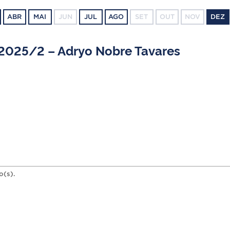
ABR
MAI
JUN
JUL
AGO
SET
OUT
NOV
DEZ
2025/2 – Adryo Nobre Tavares
o(s).