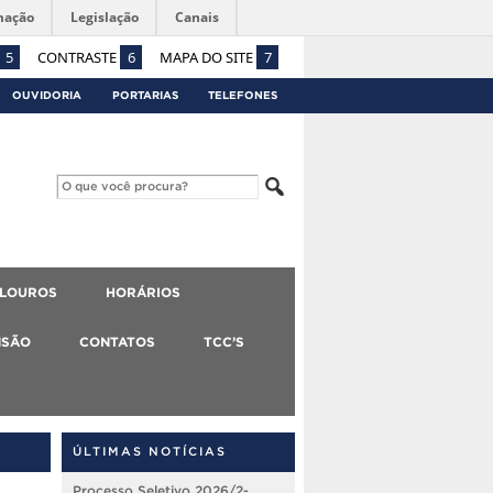
mação
Legislação
Canais
5
CONTRASTE
6
MAPA DO SITE
7
OUVIDORIA
PORTARIAS
TELEFONES
ALOUROS
HORÁRIOS
NSÃO
CONTATOS
TCC’S
ÚLTIMAS NOTÍCIAS
Processo Seletivo 2026/2-